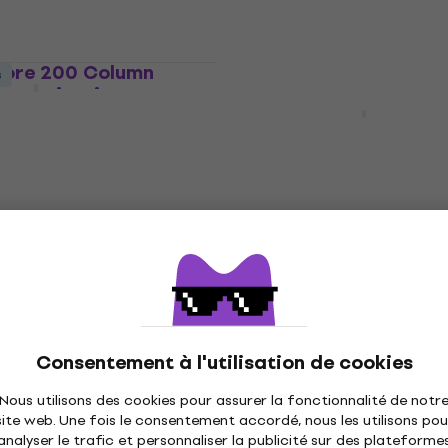
En stock
Core 200 Column
s
sonorisation en
Mackie Thrash 212 Ence
active
orisation en colonne
Enceinte active
4,7
/5
249 €
En stock
Revoltage Roam 200 Ba
s
Column Système de
 Enceinte active
sonorisation en colonne
e
Système de sonorisation en co
Consentement à l'utilisation de cookies
4,4
/5
229 €
Nous utilisons des cookies pour assurer la fonctionnalité de notr
En stock
site web. Une fois le consentement accordé, nous les utilisons pou
analyser le trafic et personnaliser la publicité sur des plateforme