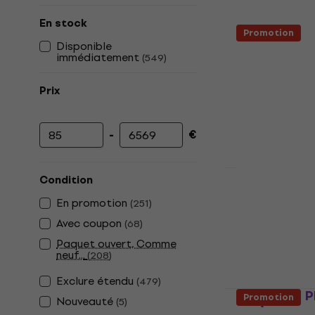
En stock
Promotion
Disponible
immédiatement
(
549
)
Prix
-
€
Prix minimum
Prix maximum
Condition
Revoltage R
En promotion
(
251
)
active
Avec coupon
(
68
)
Enceinte activ
Paquet ouvert, Comme
4,9
/5
neuf...
(
208
)
199 €
214 €
En stock
Exclure étendu
(
479
)
Behringer P
Promotion
Nouveauté
(
5
)
active