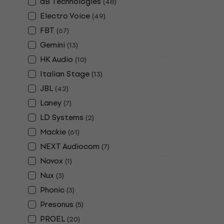
dB Technologies
(
48
)
Enceinte activ
4,7
/5
Electro Voice
(
49
)
326 €
FBT
(
67
)
En stock
Gemini
(
13
)
HK Audio
(
10
)
Prix dégressif
Italian Stage
Revoltage R
(
13
)
active
JBL
(
42
)
Enceinte activ
Laney
(
7
)
5
/5
LD Systems
(
2
)
450 €
Mackie
(
61
)
En stock
NEXT Audiocom
(
7
)
Novox
(
1
)
Behringer B
Nux
(
3
)
Enceinte ac
Phonic
(
3
)
Enceinte activ
Presonus
(
5
)
4,6
/5
PROEL
(
20
)
190 €