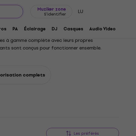
Idée de cadeau
FAQ
Muziker Blog
Muziker zone
LU
S'identifier
ros
PA
Éclairage
DJ
Casques
Audio Video
Acces
intes à gamme complète avec leurs propres
sants sont conçus pour fonctionner ensemble.
norisation complets
Les préférés