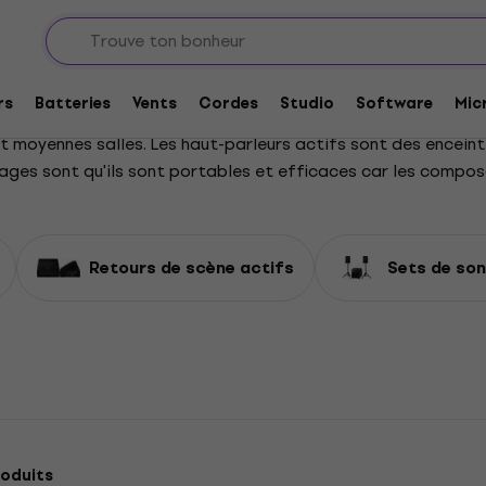
s actives
rs
Batteries
Vents
Cordes
Studio
Software
Mic
 et moyennes salles. Les haut-parleurs actifs sont des ence
tages sont qu'ils sont portables et efficaces car les compo
Retours de scène actifs
Sets de so
oduits