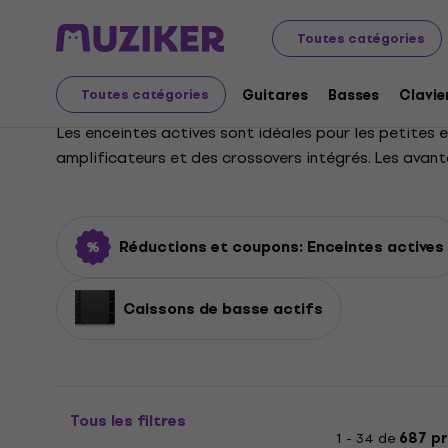
Instruments de musique
PA
Haut-parleurs
Enceinte
Toutes catégories
Enceintes actives
Guitares
Basses
Clavie
Toutes catégories
Les enceintes actives sont idéales pour les petites
amplificateurs et des crossovers intégrés. Les avan
Réductions et coupons: Enceintes actives
Caissons de basse actifs
Tous les filtres
1 - 34 de
687 pr