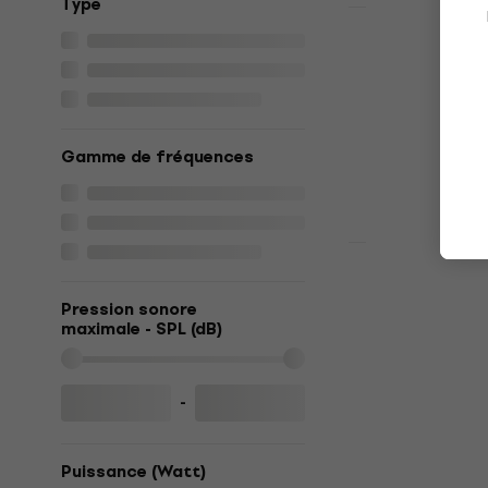
Type
Promotion
Yamaha DXR
active
Enceinte activ
4,9
/5
794 €
Gamme de fréquences
En stock
Behringer E
Enceinte ac
Pression sonore
maximale - SPL (dB)
Enceinte activ
4,7
/5
304 €
392 €
-
En stock
Puissance (Watt)