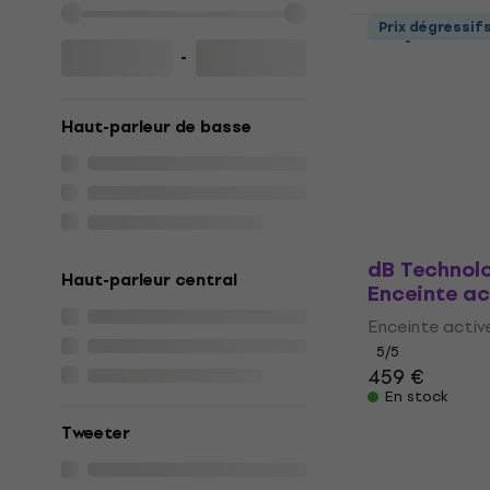
Behringer B
Prix dégressif
active
-
Enceinte activ
4,7
/5
Haut-parleur de basse
266 €
En stock
dB Technolo
Haut-parleur central
Enceinte ac
Enceinte activ
5
/5
459 €
En stock
Tweeter