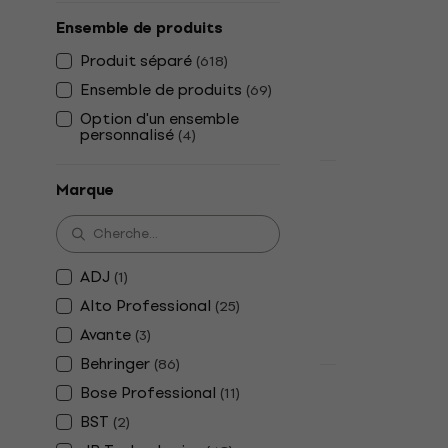
Enceinte activ
Ensemble de produits
4,7
/5
Produit séparé
(
618
)
144 €
Ensemble de produits
En stock
(
69
)
Option d'un ensemble
personnalisé
(
4
)
Prix dégressif
Marque
Yamaha DBR
Enceinte activ
4,9
/5
411 €
431 €
ADJ
(
1
)
En stock
Alto Professional
(
25
)
Avante
(
3
)
Behringer
(
86
)
Prix dégressif
Bose Professional
(
11
)
Mackie Thra
active
BST
(
2
)