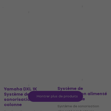
PROEL FREEONEX
Prix dégressifs
Système de
Alto Professional
sonorisation alimenté
TS112C Système de
par batterie
sonorisation en
colonne
Système de sonorisation
alimenté par batterie
Système de sonorisation en
colonne
5
/5
5
/5
268,45 €
avec le code
544 €
MUZMUZ-10
En stock
299 €
En stock
Behringer MPA40BT
Système de
Yamaha DXL 1K
sonorisation alimenté
Système de
Montrer plus de produits
par batterie
sonorisation en
colonne
Système de sonorisation