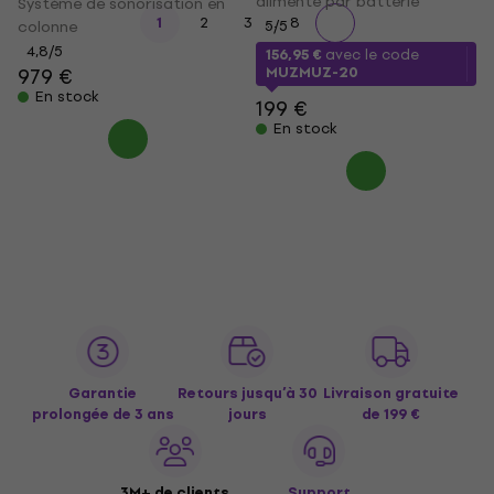
alimenté par batterie
Système de sonorisation en
...
1
2
3
8
colonne
5
/5
4,8
/5
156,95 €
avec le code
979 €
MUZMUZ-20
En stock
199 €
En stock
Garantie
Retours jusqu’à 30
Livraison gratuite
prolongée de 3 ans
jours
de 199 €
3M+ de clients
Support