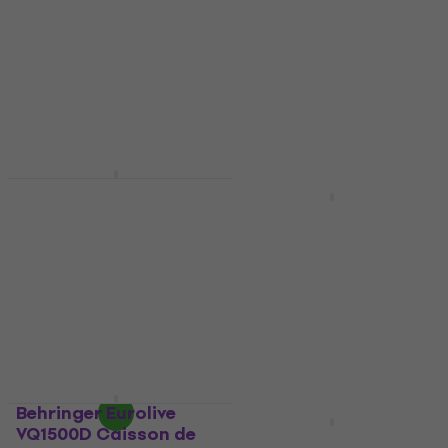
4,8
/5
4,8
/5
509 €
715 €
En stock
En stock
dB Technologies SUB
Prix dégressifs
612 Caisson de basse
FBT Subline 115 SA
actif
Caisson de basse
actif
Caisson de basse actif
4,8
/5
Caisson de basse actif
5
/5
466,06 €
avec le code
MUZMUZ-5
1.111 €
avec le code
MUZMUZ-5
499 €
En stock
1.199 €
En stock
Behringer Eurolive
VQ1500D Caisson de
Yamaha DXS18XLF