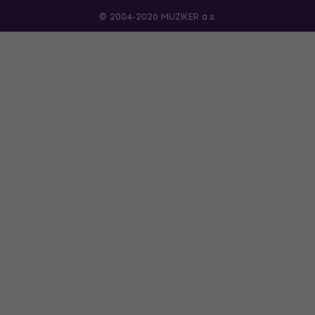
© 2004-2026 MUZIKER a.s.