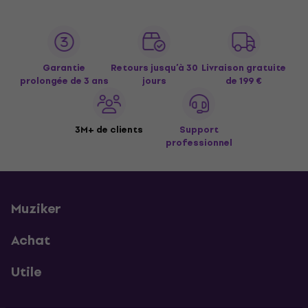
Garantie
Retours jusqu’à 30
Livraison gratuite
prolongée de 3 ans
jours
de 199 €
3M+ de clients
Support
professionnel
Muziker
Achat
Utile