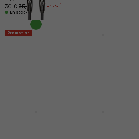
30 €
35,10 €
144 €
160 €
- 15 %
- 10 %
En stock
En stock
Promotion
Promotion
Roland RCC-5-TRTR
Gravity GS 01 WMB
1,5 m Câble audio
Support de guitare
Câble audio
Support de guitare
4,9
/5
4,7
/5
14,90 €
11 €
15,90 €
- 31 %
18,80 €
- 21 %
En stock
En stock
Promotion
Promotion
Behringer SM2001
Shure BLX24E/SM58
Support pour
Ensemble sans fil H8E:
moniteurs de studio
518-542 MHz
Support pour moniteurs de
Ensemble sans fil