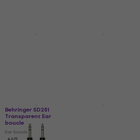
23,90 €
En stock
29,90 €
- 20 %
En stock
Réduction newsletter
Promotion
Behringer DI 20 ULTRA-
Behringer Eurolive
DI Boîte de direct
F1220D Retour de
scène actif
Boîte de direct
Retour de scène actif
4,5
/5
21,70 €
4,9
/5
27,70 €
- 22 %
191 €
199 €
- 4 %
En stock
En stock
Promotion
Promotion
Behringer SD251
Behringer XENYX 1204
Transparent Ear
USB Table de mixage
boucle
analogique
Ear boucle
Table de mixage analogique
4,6
/5
4,7
/5