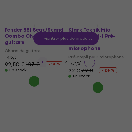
87,76 €
- 11 %
En stock
Fender 351 Seat/Stand
Klark Teknik Mic
Combo Chaise de
Booster CM-1 Pré-
Montrer plus de produits
guitare
ampli pour
microphone
Chaise de guitare
Pré-ampli pour microphone
4,8
/5
...
1
2
3
77
92,50 €
107 €
4,7
/5
- 14 %
22 €
29 €
En stock
- 24 %
En stock