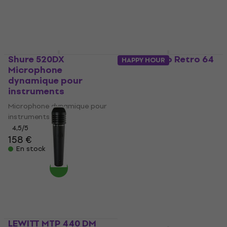
33,90 €
5
/5
355 €
En stock
En stock
Shure 520DX
Warm Audio Retro 64
HAPPY HOUR
Microphone
Microphone
dynamique pour
dynamique pour
instruments
instruments
Microphone dynamique pour
Microphone dynamique pour
instruments
instruments
160 €
4,5
/5
158 €
En stock
En stock
LEWITT MTP 440 DM
HAPPY HOUR