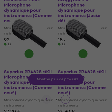
Microphone
Microphone
dynamique pour
dynamique pour
instruments (Comme
instruments (Juste
neuf)
déballé)
Microphone dynamique pour
Microphone dynamique pour
instruments
instruments
92,30 €
97,02 €
18,40 €
En stock
En stock
Superlux PRA628 MKII
Superlux PRA628 MKII
Microphone
Microphone
Montrer plus de produits
dynamique pour
dynamique pour
instruments (Comme
instruments (Comme
neuf)
neuf)
1
2
Microphone dynamique pour
Microphone dynamique pour
instruments
instruments
27,20 €
26,90 €