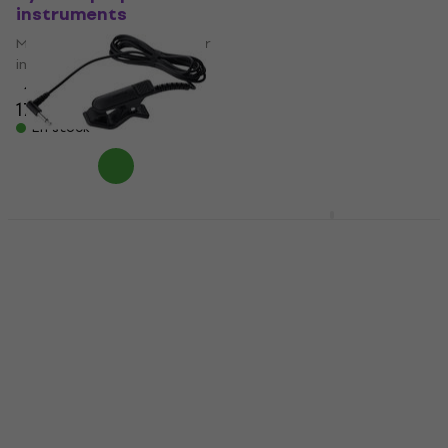
instruments
instruments
Microphone dynamique pour
4,9
/5
instruments
98 €
avec le code
MUZMUZ-15
4,9
/5
179 €
119 €
En stock
En stock
Sennheiser MD 421-II
Microphone
Korg CM-400 Black
dynamique pour
Microphone
instruments
dynamique pour
instruments
Microphone dynamique pour
instruments
Microphone dynamique pour
instruments
4,5
/5
385 €
5
/5
En stock
18,60 €
En stock