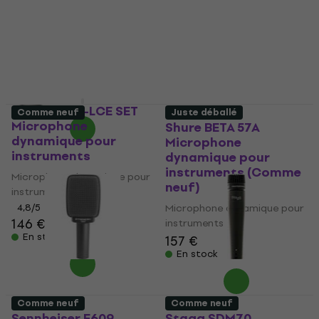
instruments
Microphone dynamique pour
instruments
5
/5
94,90 €
98,90 €
5
/5
En stock
193 €
En stock
Shure SM57-LCE SET
Comme neuf
Juste déballé
Microphone
Shure BETA 57A
dynamique pour
Microphone
instruments
dynamique pour
instruments (Comme
Microphone dynamique pour
neuf)
instruments
4,8
/5
Microphone dynamique pour
146 €
instruments
En stock
157 €
En stock
Comme neuf
Comme neuf
Sennheiser E609
Stagg SDM70