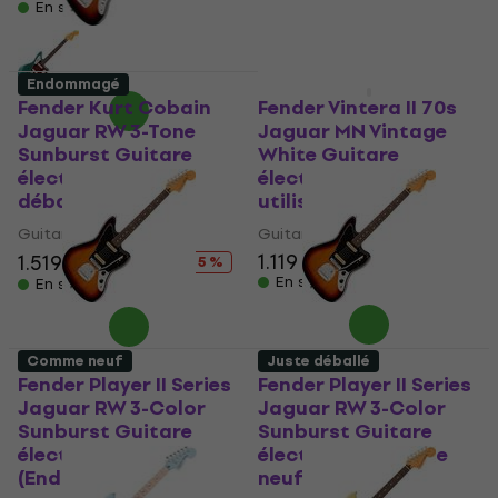
En stock
En stock
Endommagé
Comme neuf
Fender Kurt Cobain
Fender Vintera II 70s
Jaguar RW 3-Tone
Jaguar MN Vintage
Sunburst Guitare
White Guitare
électrique (Juste
électrique (Déjà
déballé)
utilisé)
Guitare électrique
Guitare électrique
1.119 €
1.139 €
1.519 €
1.599 €
- 5 %
En stock
En stock
Comme neuf
Juste déballé
Fender Player II Series
Fender Player II Series
Jaguar RW 3-Color
Jaguar RW 3-Color
Sunburst Guitare
Sunburst Guitare
électrique
électrique (Comme
(Endommagé)
neuf)