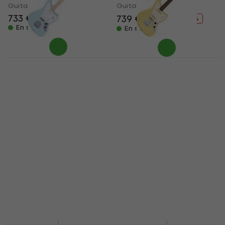
Guitare électrique
Guitare électrique
733 €
757 €
739 €
789 €
- 6 %
En stock
En stock
Fender Squier FSR
Fender Player II Series
Affinity Jaguar MN
Jaguar RW Hialeah
Daphne Blue Guitare
Yellow Guitare
électrique (Comme
électrique (Juste
neuf)
déballé)
Guitare électrique
Guitare électrique
697 €
719 €
288 €
300 €
- 4 %
En stock
En stock