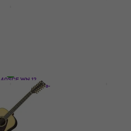
Guitares acoustique-
D30CE-12 Brown
électrique 12 cordes
itares acoustique-
12 cordes
Guitares acoustique-électrique
cordes
tique-électrique 12
399 €
avec le code
MUZMUZ-5
429 €
En stock
HAPPY HOUR
140SCE WN 12
Gretsch G5022CWFE-12
tares acoustique-
Rancher Falcon 12 White
12 cordes
Guitares acoustique-
électrique 12 cordes
tique-électrique 12
Guitares acoustique-électrique
cordes
4,8
/5
- 10 %
760 €