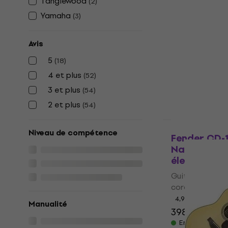
Tanglewood
(
2
)
Takamine G
Sunburst Gu
Yamaha
(
3
)
électrique 
Guitares acous
Avis
cordes
5
(
18
)
4,9
/5
4 et plus
521 €
(
52
)
En stock
3 et plus
(
54
)
2 et plus
(
54
)
HAPPY HOUR
Niveau de compétence
Fender CD-
Natural Gui
électrique 
Guitares acous
cordes
4,9
/5
Manualité
398 €
443 €
En stock