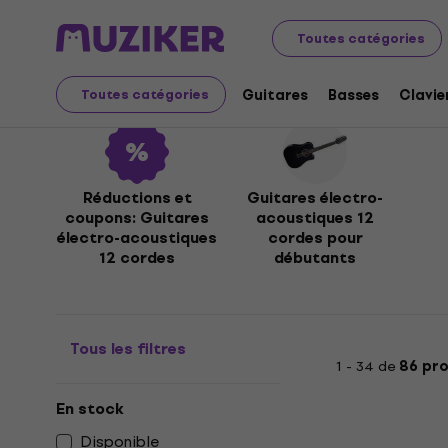
Instruments de musique
Guitares
Guitares électro-
Toutes catégories
Guitares électro-acous
Guitares
Basses
Clavie
Toutes catégories
Réductions et
Guitares électro-
coupons: Guitares
acoustiques 12
électro-acoustiques
cordes pour
12 cordes
débutants
Tous les filtres
1 - 34 de
86 pro
En stock
Disponible