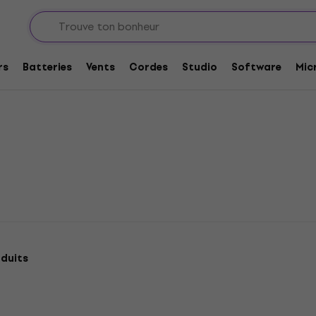
acoustiques
Guitares électro-acoustiques 12 cordes
tiques 12 cordes
rs
Batteries
Vents
Cordes
Studio
Software
Mic
duits
HAPPY HOUR