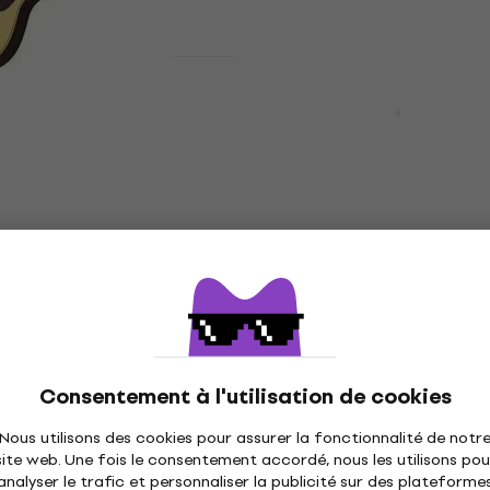
En stock
Comme neuf
6-12 A.R.E.
D'Angelico Premier Bowe
coustique-
LS Satin Vintage Natura
12 cordes
Guitares acoustique-
électrique 12 cordes
tique-électrique 12
Guitares acoustique-électrique
cordes
5
/5
225 €
En stock
Déjà utilisé
012M1E-BK Black
Takamine GD30CE-12 Na
coustique-
Guitares acoustique-
Consentement à l'utilisation de cookies
12 cordes
électrique 12 cordes (
neuf)
Nous utilisons des cookies pour assurer la fonctionnalité de notr
tique-électrique 12
site web. Une fois le consentement accordé, nous les utilisons pou
Guitares acoustique-électrique
analyser le trafic et personnaliser la publicité sur des plateforme