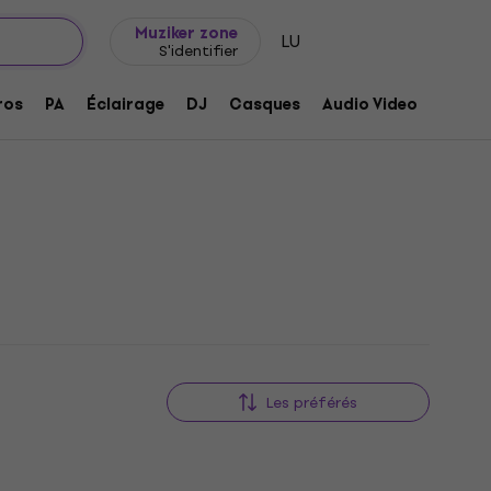
Idée de cadeau
FAQ
Muziker Blog
Muziker zone
LU
S'identifier
ros
PA
Éclairage
DJ
Casques
Audio Video
Acces
Les préférés
Prix dégressifs