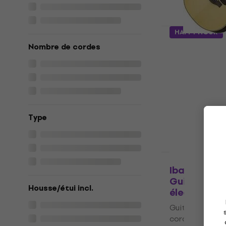
HAPPY HOUR
Yamaha LL 1
Nombre de cordes
Guitares a
électrique 
Guitares acous
cordes
5
/5
1.239 €
Type
En stock
Comme neuf
Ibanez AJ7
Guitares a
Housse/étui incl.
électrique 
Guitares acous
cordes