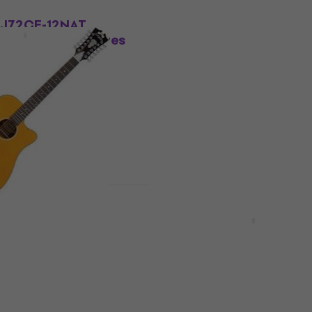
Basic SET
GJ72CE-12NAT
Bromo BAT4CE12 Natura
T Natural Guitares
Guitares acoustique-
électrique 12
électrique 12 cordes (
neuf)
tique-électrique 12
Guitares acoustique-électrique
cordes
424 €
En stock
Premier Bowery 12
Takamine GD38CE Basic
ntage Natural
Black Guitares acousti
coustique-
électrique 12 cordes
 12 cordes (Comme
Guitares acoustique-électrique
cordes
tique-électrique 12
4,9
/5
701 €