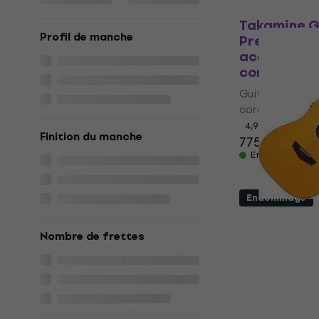
Comme neuf
Takamine 
Profil de manche
Premium SE
acoustique-
cordes
Guitares acous
cordes
4,9
/5
Finition du manche
775 €
En stock
Endommagé
D'Angelico 
LS Satin Vi
Nombre de frettes
Guitares a
électrique
neuf)
Guitares acous
cordes