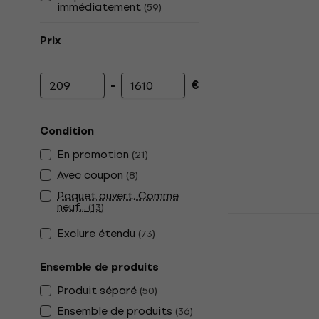
immédiatement
(
59
)
Prix
-
€
Prix minimum
Prix maximum
Condition
En promotion
(
21
)
Avec coupon
(
8
)
Paquet ouvert, Comme
neuf...
(
13
)
Takamine G
Exclure étendu
Guitares a
(
73
)
électrique 
Ensemble de produits
Guitares acous
cordes
Produit séparé
(
50
)
4,9
/5
Ensemble de produits
(
36
)