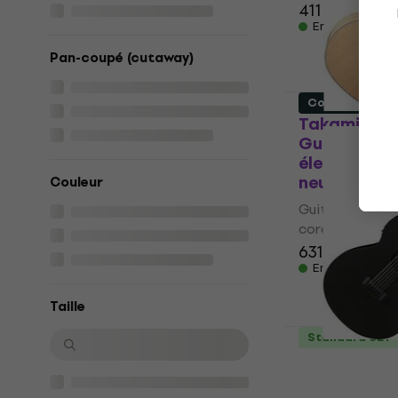
411 €
En stock
Pan-coupé (cutaway)
Comme neuf
Takamine G
Guitares a
électrique
neuf)
Couleur
Guitares acous
cordes
631 €
En stock
Taille
Standard SET
Ibanez AEG
Guitares a
électrique