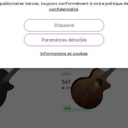
cordes
publicitaires tierces, toujours conformément à notre politique d
489 €
confidentialité
.
En stock
D'accord
Comme neuf
J72CE-12 Natural
Takamine GJ72CE-12 Na
Paramètres détaillés
coustique-
Guitares acoustique-
 12 cordes (Comme
électrique 12 cordes (Dé
Informations et cookies
utilisé)
tique-électrique 12
Guitares acoustique-électrique
cordes
567 €
659,34 €
- 14 %
En stock
Premium SET
1221-BOT Black Out
LAG Sauvage J12CE Nat
coustique-
Guitares acoustique-
 12 cordes (Comme
électrique 12 cordes (