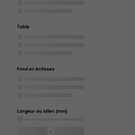
neuf)
Guitares acous
cordes
Table
334 €
369 €
En stock
Premium SET
Takamine 
Fond et éclisses
Standard S
acoustique-
cordes
Guitares acous
cordes
4,9
/5
Largeur au sillet (mm)
530 €
En stock
-