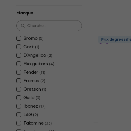
515 €
En stock
Marque
Takamine G
Bromo
(
5
)
Prix dégressif
Guitares a
Cort
(
1
)
électrique 
D'Angelico
(
2
)
Guitares acous
Eko guitars
(
4
)
cordes
Fender
(
11
)
4,9
/5
666 €
Framus
(
2
)
En stock
Gretsch
(
1
)
Guild
(
3
)
Ibanez
(
17
)
LAG
(
2
)
Takamine
(
33
)
HAPPY HOUR