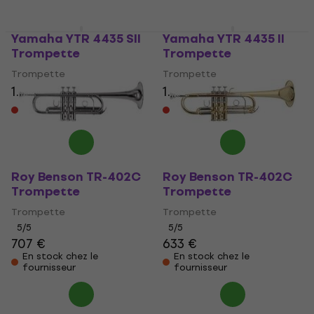
Yamaha YTR 4435 SII
Yamaha YTR 4435 II
Trompette
Trompette
Trompette
Trompette
1.333 €
1.190 €
Sur commande
Sur commande
uniquement
uniquement
Roy Benson TR-402C
Roy Benson TR-402C
Trompette
Trompette
Trompette
Trompette
5
/5
5
/5
707 €
633 €
En stock chez le
En stock chez le
fournisseur
fournisseur