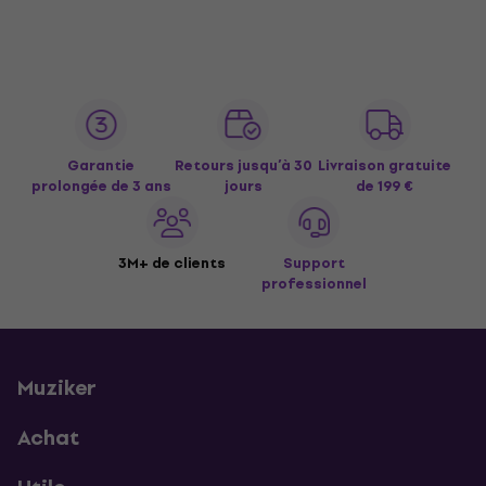
Garantie
Retours jusqu’à 30
Livraison gratuite
prolongée de 3 ans
jours
de 199 €
3M+ de clients
Support
professionnel
Muziker
Achat