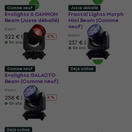
Comme neuf
Juste déballé
Evolights 6 CANNON
Fractal Lights Morph
Beam (Juste déballé)
Mini Beam (Comme
neuf)
Beam
Beam
522 €
548 €
- 5 %
237 €
242 €
En stock
En stock
Comme neuf
Déjà utilisé
Evolights GALACTO
Fractal Lights Morph
Beam (Comme neuf)
Mini Pix Beam (Juste
déballé)
Beam
Beam
258 €
270 €
- 4 %
270 €
290 €
En stock
- 7 %
En stock
Déjà utilisé