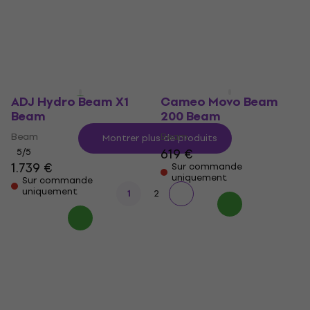
Beam
Beam
323 €
442 €
Sur commande
En chemin
uniquement
ADJ Hydro Beam X1
Cameo Movo Beam
Beam
200 Beam
Beam
Beam
Montrer plus de produits
619 €
5
/5
1.739 €
Sur commande
uniquement
Sur commande
uniquement
1
2