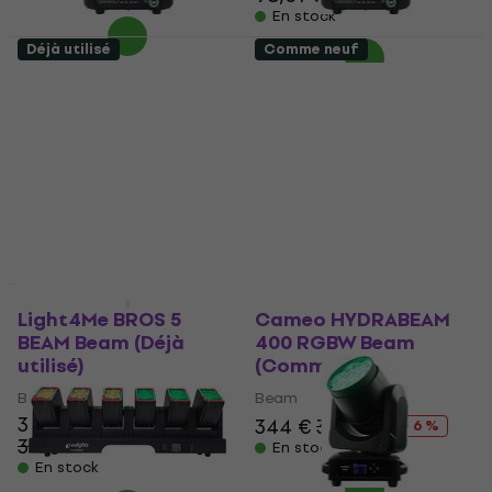
En stock
Déjà utilisé
Comme neuf
Light4Me FOCUS 100
Light4Me FOCUS 100
BEAM Beam (Comme
BEAM Beam (Comme
neuf)
neuf)
Beam
Beam
169 €
181 €
169 €
181 €
- 7 %
- 7 %
En stock
En stock
Juste déballé
Comme neuf
Light4Me BROS 5
Cameo HYDRABEAM
BEAM Beam (Déjà
400 RGBW Beam
utilisé)
(Comme neuf)
Beam
Beam
349 €
344 €
365 €
- 6 %
395,01 €
- 12 %
En stock
En stock