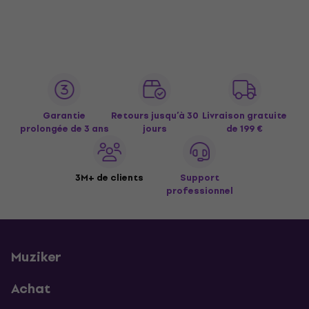
Garantie
Retours jusqu’à 30
Livraison gratuite
prolongée de 3 ans
jours
de 199 €
3M+ de clients
Support
professionnel
Muziker
Achat