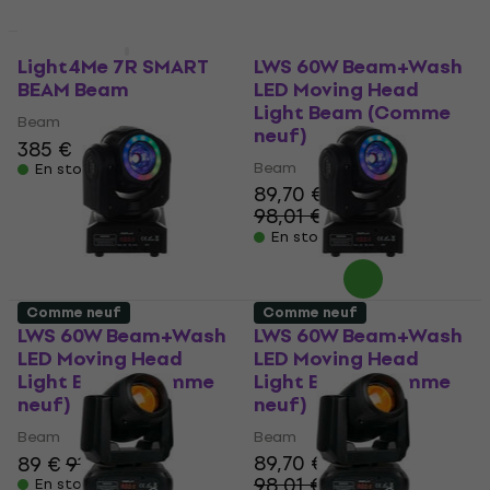
Comme neuf
Comme neuf
Light4Me 7R SMART
LWS 60W Beam+Wash
BEAM Beam
LED Moving Head
Light Beam (Comme
Beam
neuf)
385 €
Beam
En stock
89,70 €
98,01 €
- 8 %
En stock
Comme neuf
Comme neuf
LWS 60W Beam+Wash
LWS 60W Beam+Wash
LED Moving Head
LED Moving Head
Light Beam (Comme
Light Beam (Comme
neuf)
neuf)
Beam
Beam
89,70 €
89 €
91,70 €
98,01 €
En stock
- 8 %