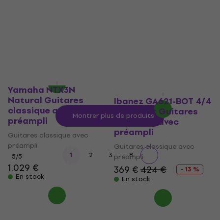
préampli
avec préampli
Guitares classique avec
Guitares classique avec
préampli
préampli
5
/5
5
/5
573 €
333 €
avec le code
MUZMUZ-15
En stock
398 €
Yamaha NTX3N
En stock
Natural Guitares
Ibanez GA621-BOT 4/4
classique avec
Black Out Guitares
Montrer plus de produits
préampli
classique avec
préampli
Guitares classique avec
préampli
Guitares classique avec
...
1
2
3
8
5
/5
préampli
1.029 €
369 €
424 €
- 13 %
En stock
En stock