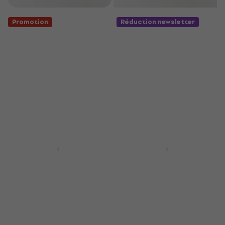
Promotion
Réduction newsletter
Réduction newsletter
JJ Electronic ECC83 S
JJ Electronic EL84 -
/ 12AX7, 7025 Lampes
6BQ5 Matched Pair
pour amplificateurs
Lampes pour
amplificateurs
Lampes pour amplificateurs
Lampes pour amplificateurs
4,9
/5
15,40 €
4,7
/5
22,40 €
- 31 %