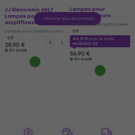
JJ Electronic 6550
Lampes pour
JJ Electronic 6SL7
amplificateurs
Lampes pour
Montrer plus de produits
amplificateurs
Lampes pour amplificateurs
Lampes pour amplificateurs
5
/5
5
/5
44,21 €
avec le code
1
2
3
28,90 €
MUZMUZ-20
En stock
56,90 €
En stock