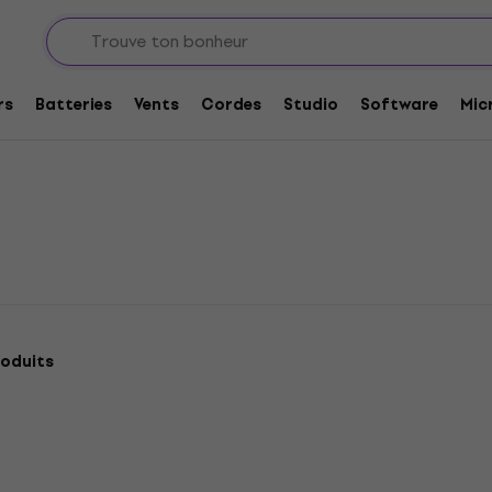
es
Modèles T
rs
Batteries
Vents
Cordes
Studio
Software
Mic
oduits
Réduction newsletter