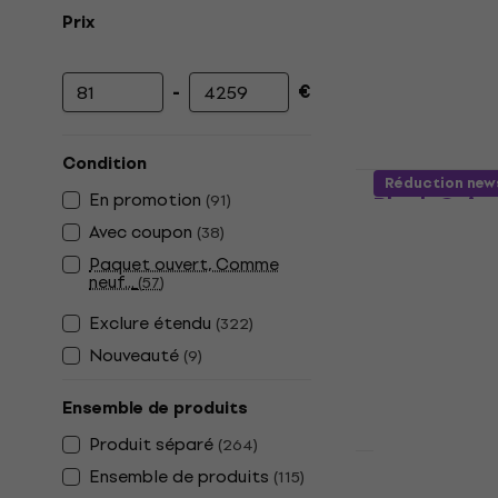
Prix
-
€
Prix minimum
Prix maximum
Condition
PSD Guitar
Réduction new
En promotion
(
91
)
Black Guita
Avec coupon
(
38
)
Guitare électr
Paquet ouvert, Comme
109 €
neuf...
(
57
)
En stock
Exclure étendu
(
322
)
Nouveauté
(
9
)
Ensemble de produits
Produit séparé
(
264
)
Ensemble de produits
(
115
)
PSD Guitar