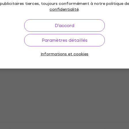
Guitare électrique
publicitaires tierces, toujours conformément à notre politique d
confidentialité
.
5
/5
485 €
516 €
- 6 %
En stock
D'accord
Paramètres détaillés
r II Series
Fender Squier Sonic
 HH RW Black
Telecaster MN Buttersc
Informations et cookies
ctrique
Blonde Guitare électriq
ique
Guitare électrique
4,2
/5
175 €
En stock
er II Modified
Pasadena TL-10 Sunburs