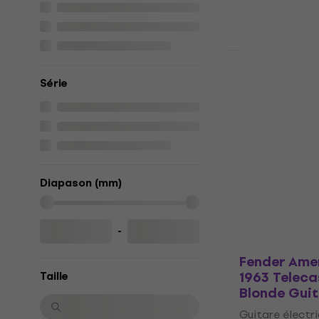
Promotion
Fender Playe
Série
Telecaster
Blonde Guit
Guitare électr
4,8
/5
825 €
En stock
Diapason (mm)
-
Fender Amer
1963 Teleca
Taille
Blonde Guit
Guitare électr