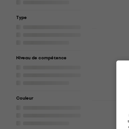
Type
Fender MIJ 
RW Vintage
électrique
Niveau de compétence
Guitare électr
1.699 €
1.759
En stock
Couleur
Pasadena T
électrique
Guitare électr
4,3
/5