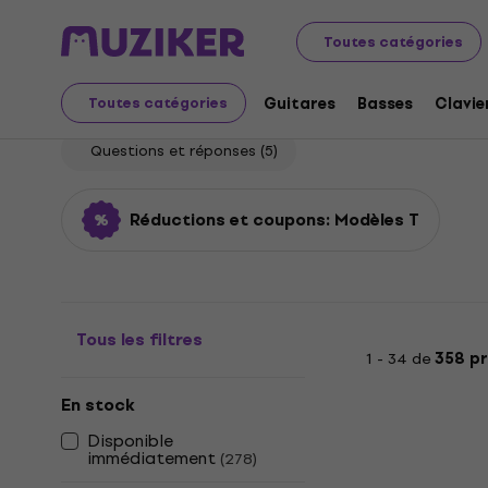
Instruments de musique
Guitares
Guitares électriqu
Toutes catégories
Modèles T
Guitares
Basses
Clavie
Toutes catégories
Questions et réponses
(5)
Réductions et coupons: Modèles T
Tous les filtres
1 - 34 de
358 pr
En stock
Disponible
immédiatement
(
278
)