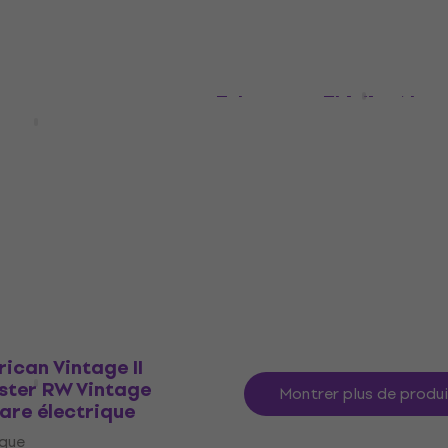
Fender Squier Classic V
Telecaster Thinline Natu
r II Series
Guitare électrique
 MN Butterscotch
are électrique
Guitare électrique
4,9
/5
ique
433 €
En stock
ican Vintage II
ster RW Vintage
Montrer plus de produ
are électrique
ique