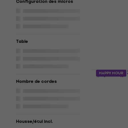
Configuration des micros
Telecaster
Guitare éle
Guitare électr
1.029 €
En stock
Table
SX SEA2PH 
HAPPY HOUR
Guitare éle
Nombre de cordes
Guitare électr
5
/5
251,49 €
avec l
389 €
En stock
Housse/étui incl.