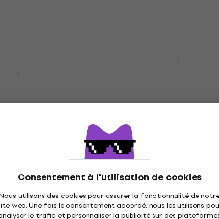
Fender Squier Classic V
Promotion
Custom Telecaster 3-To
Limited Telecaster
Sunburst Guitare électr
 Natural Guitare
Guitare électrique
4,4
/5
ique
465 €
 €
En stock
L-10 Black Guitare
Consentement à l'utilisation de cookies
Fender Squier Classic V
Nous utilisons des cookies pour assurer la fonctionnalité de notr
Baritone Custom Teleca
ique
site web. Une fois le consentement accordé, nous les utilisons pou
LRL Black Guitare élect
analyser le trafic et personnaliser la publicité sur des plateforme