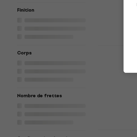
115 €
En stock
Finition
Fender Playe
Corps
Telecaster
Guitare éle
Guitare électr
5
/5
854 €
En stock
Nombre de frettes
Fender Play