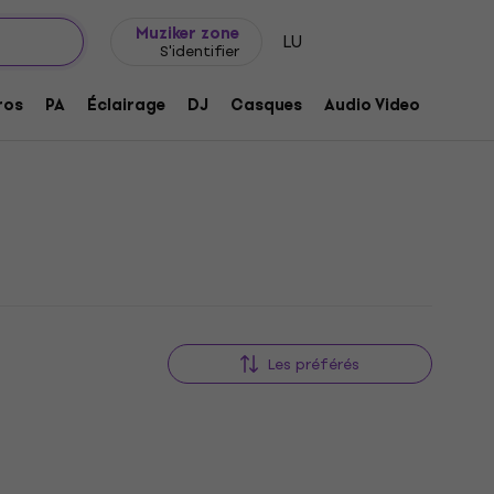
Idée de cadeau
FAQ
Muziker Blog
Muziker zone
LU
S'identifier
ros
PA
Éclairage
DJ
Casques
Audio Video
Acces
Les préférés