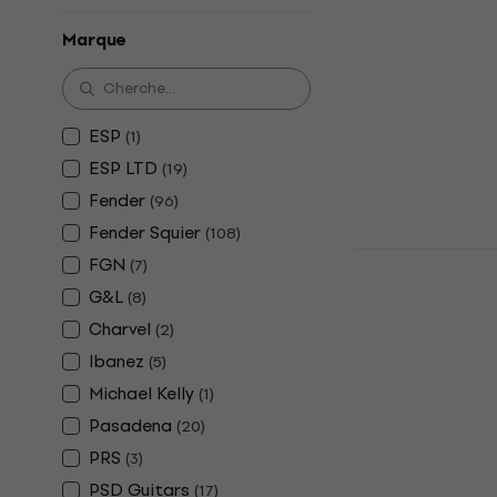
Guitare éle
Marque
Guitare électr
5
/5
99 €
En stock
ESP
(
1
)
ESP LTD
(
19
)
Fender
(
96
)
Fender Squier
(
108
)
SX STL/ASH
FGN
(
7
)
électrique
G&L
(
8
)
Guitare électr
Charvel
(
2
)
4,7
/5
Ibanez
(
5
)
252 €
En stock
Michael Kelly
(
1
)
Pasadena
(
20
)
PRS
(
3
)
PSD Guitars
(
17
)