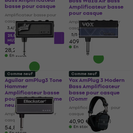
Bass Amplificateur
Boss Waza Air Bass
basse pour casque
Amplificateur basse
pour casque
Amplificateur basse pour
casque
Amplificateur basse pour
3,4
/5
casque
5
/5
25,56 €
avec le code
MUZMUZ-5
409 €
En stock
28,29 €
En stock
Comme neuf
Comme neuf
Aguilar amPlug3 Tone
Vox AmPlug 3 Modern
Hammer
Bass Amplificateur
Amplificateur basse
basse pour casque
pour casque (Comme
(Comme neuf)
neuf)
Amplificateur basse pour
Amplificateur basse pour
casque
casque
40,90 €
44,55 €
54,80 €
59,40 €
En stock
En stock