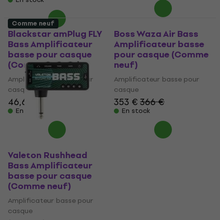
Comme neuf
Blackstar amPlug FLY
Boss Waza Air Bass
Bass Amplificateur
Amplificateur basse
basse pour casque
pour casque (Comme
(Comme neuf)
neuf)
Amplificateur basse pour
Amplificateur basse pour
casque
casque
46,60 €
353 €
366 €
En stock
En stock
Valeton Rushhead
Bass Amplificateur
basse pour casque
(Comme neuf)
Amplificateur basse pour
casque