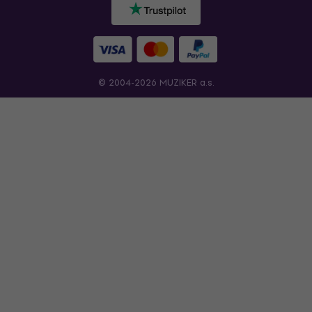
© 2004-2026 MUZIKER a.s.