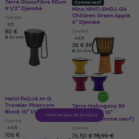
Terre Glassfibre 50cm
Comme neuf
9 1/2" Djembé
Nino NINO-EMDJ-GA
Children Green Apple
Djembé
6" Djembé
5
/5
80 €
Djembé
En stock
4,6
/5
38 €
39 €
En stock
Meinl PADJ4-M-G
Traveler Phantom
Terre Mahogany 50
Black 10" Djembé
cm Natural 10"
Montrer plus de produits
Djembé (Comme neuf)
Djembé
4,9
/5
Djembé
106 €
76,50 €
78,90 €