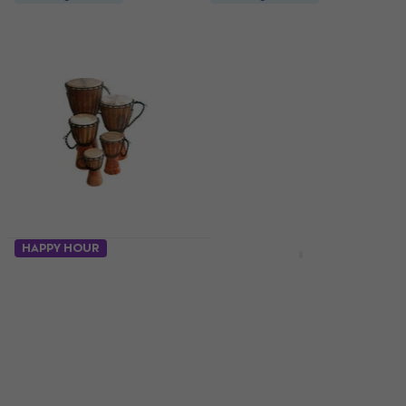
HAPPY HOUR
Prix dégressifs
Terre Beginner Plain
Terre Mahogany 50
40 cm Natural 8"
cm Natural 10"
Djembé
Djembé
Djembé
Djembé
4,9
/5
4,9
/5
42 €
79,70 €
En stock
En stock