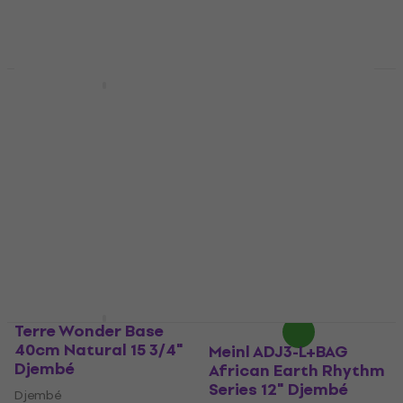
Meinl PADJ2-M-G
Promotion
Traveler Kenyan Quilt
Nino NINO-ADJ4-S
10" Djembé
African 8" Djembé
Djembé
Djembé
4,9
/5
4,4
/5
96,80 €
103 €
77 €
En stock
En stock
Terre Wonder Base
40cm Natural 15 3/4"
Meinl ADJ3-L+BAG
Djembé
African Earth Rhythm
Series 12" Djembé
Djembé