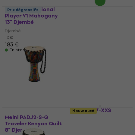
Terre Professional
Prix dégressifs
Player V1 Mahogany
Terre Djembé Carving
13" Djembé
40cm Natural/Carved
8" Djembé
Djembé
5
/5
Djembé
183 €
4,9
/5
En stock
70 €
En stock
Meinl HDJ7-XXS
Nouveauté
Headliner Black Gecko
Meinl PADJ2-S-G
4,5" Djembé
Traveler Kenyan Quilt
8" Djembé
Djembé