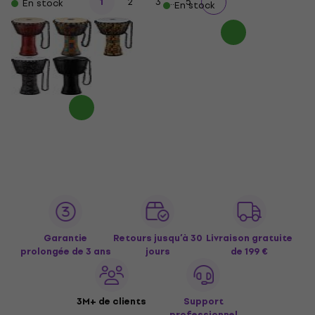
...
1
2
3
5
En stock
En stock
Garantie
Retours jusqu’à 30
Livraison gratuite
prolongée de 3 ans
jours
de 199 €
3M+ de clients
Support
professionnel