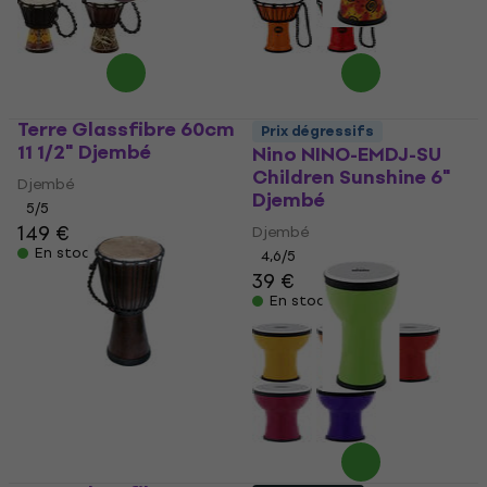
Terre Glassfibre 60cm
Prix dégressifs
11 1/2" Djembé
Nino NINO-EMDJ-SU
Children Sunshine 6"
Djembé
Djembé
5
/5
149 €
Djembé
En stock
4,6
/5
39 €
En stock