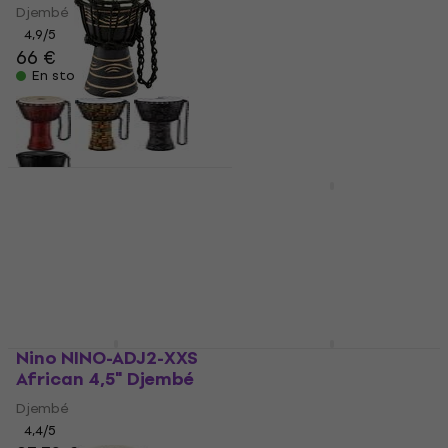
Djembé
4,4
/5
26 €
4,9
/5
En stock
66 €
En stock
Nino NINO-ADJ4-XXS
African 4,5" Djembé
Noicetone D064-1
Flower 8" Djembé
Djembé
4,4
/5
Djembé
26,10 €
26,40 €
5
/5
En stock
48,90 €
En stock
Nino NINO-ADJ2-XXS
Nino NINO-ADJ3-XS
African 4,5" Djembé
African 7" Djembé
Djembé
Djembé
4,4
/5
4,4
/5