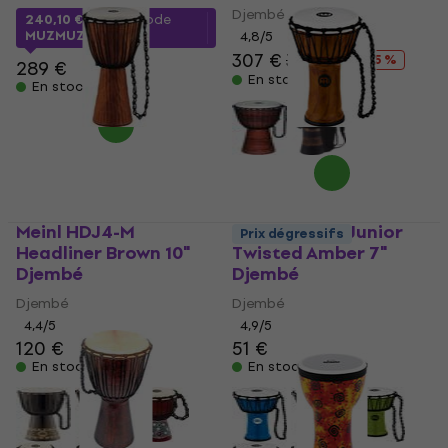
Djembé
240,10 €
avec le code
MUZMUZ-15
4,8
/5
307 €
322 €
- 5 %
289 €
En stock
En stock
Meinl HDJ4-M
Meinl JRD-TA Junior
Prix dégressifs
Headliner Brown 10"
Twisted Amber 7"
Djembé
Djembé
Djembé
Djembé
4,4
/5
4,9
/5
120 €
51 €
En stock
En stock