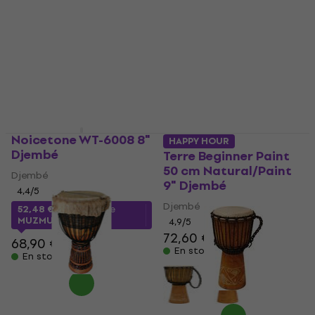
Djembé
Djembé
4,9
/5
4,9
/5
91 €
65,80 €
67,20 €
En stock
En stock
Noicetone WT-6008 8"
HAPPY HOUR
Djembé
Terre Beginner Paint
50 cm Natural/Paint
Djembé
9" Djembé
4,4
/5
Djembé
52,48 €
avec le code
MUZMUZ-20
4,9
/5
72,60 €
68,90 €
En stock
En stock