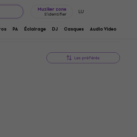
Idée de cadeau
FAQ
Muziker Blog
Muziker zone
LU
S'identifier
ros
PA
Éclairage
DJ
Casques
Audio Video
Acces
Les préférés
Fender 9050L 45-100 Cordes