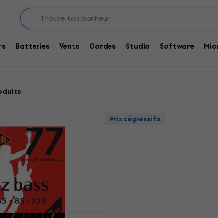
Cordes de Basses Electriques Filets Plat
iques Filets Plat
rs
Batteries
Vents
Cordes
Studio
Software
Mic
oduits
Prix dégressifs