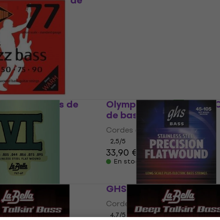
ECB81-5 Cordes de
La Bella 760FS-B Cordes
basses
ses
Cordes de basses
ode
MUZMUZ-30
54,07 €
avec le code
MUZMUZ-2
67,90 €
En stock
RS77S Cordes de
Olympia PF-B45128/FW 
de basses
ses
Cordes de basses
2,5
/5
33,90 €
En stock
7-6F Cordes de
GHS M3050 Cordes de b
Cordes de basses
ses
4,7
/5