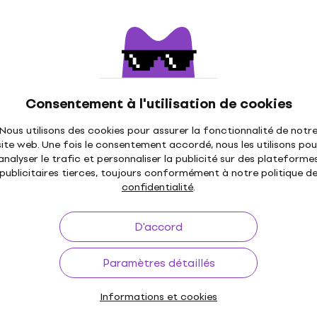
46 €
En stock
Consentement à l'utilisation de cookies
0FS-M Cordes de
La Bella 760FHB2 Corde
basses
Nous utilisons des cookies pour assurer la fonctionnalité de notr
ses
Cordes de basses
site web. Une fois le consentement accordé, nous les utilisons pou
analyser le trafic et personnaliser la publicité sur des plateforme
4
/5
publicitaires tierces, toujours conformément à notre politique d
46,56 €
avec le code
MUZMUZ-15
confidentialité
.
57,90 €
En stock
D'accord
ENR72 Cordes de
Rotosound RS 88 M Cor
s
Paramètres détaillés
basses
ses
Cordes de basses
Informations et cookies
4,7
/5
ode
MUZMUZ-30