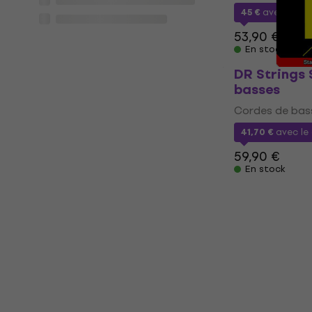
45 €
avec le c
53,90 €
En stock
DR Strings 
basses
Cordes de bas
41,70 €
avec le
59,90 €
En stock