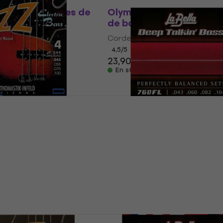
Promotion
RS 77 LD Cordes de
Olympia PF-B45100/FW 
de basses
ses
Cordes de basses
4,5
/5
23,90 €
- 17 %
En stock
JF344 Cordes de
Prix dégressifs
La Bella 760FL Cordes d
basses
ses
Cordes de basses
5
/5
59 €
65,70 €
- 10 %
En stock
ECB81 Cordes de