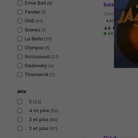
Ernie Ball
(
8
)
basses
Fender
(
1
)
Cordes de bas
GHS
(
91
)
4,9
/5
44 €
48 €
Ibanez
(
1
)
En stock
La Bella
(
25
)
Olympia
(
3
)
Rotosound
(
27
)
Sadowsky
(
4
)
Thomastik 
Thomastik
(
7
)
basses
Cordes de bas
Avis
5
/5
66,70 €
5
(
22
)
En stock
4 et plus
(
52
)
3 et plus
(
56
)
2 et plus
(
57
)