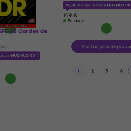
ode
MUZMUZ-15
95,08 €
avec le code
MUZMUZ-10
109 €
En stock
SFL-45 Cordes de
ses
Montrer plus de produ
 code
MUZMUZ-30
2
3
...
6
1