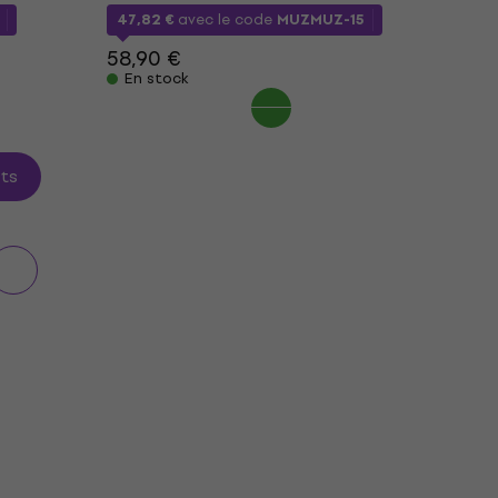
47,82 €
avec le code
MUZMUZ-15
58,90 €
En stock
its