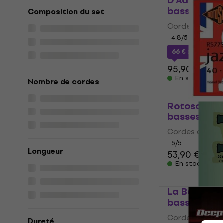
D'Addario 
basses
Composition du set
Cordes de bas
4,8
/5
66 €
avec le c
95,90 €
En stock
Nombre de cordes
Rotosound 
basses
Cordes de bas
5
/5
Longueur
53,90 €
En stock
La Bella 76
basses
Cordes de bas
Dureté