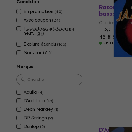
Condition
Rotosound 
En promotion
(
40
)
basses
Avec coupon
(
24
)
Cordes de bas
Paquet ouvert, Comme
4,6
/5
neuf...
(
27
)
45 €
53,90 €
En stock
Exclure étendu
(
165
)
Nouveauté
(
1
)
Thomastik 
basses
Marque
Cordes de bas
4,9
/5
61,90 €
Aquila
(
4
)
En stock
D'Addario
(
16
)
Dean Markley
(
1
)
DR Strings
(
2
)
Dunlop
(
2
)
D'Addario 