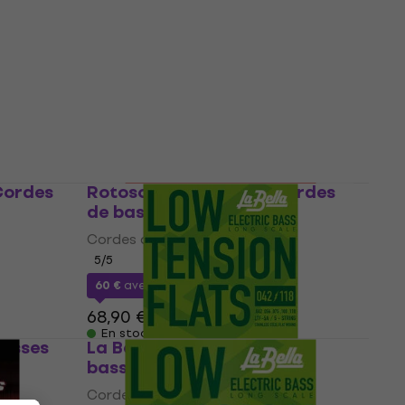
La Bella 760FS-S Cordes de
basses
 de
Cordes de basses
5
/5
56 €
0
En stock
Cordes
Rotosound RS 775 LD Cordes
de basses
Cordes de basses
5
/5
60 €
avec le code
MUZMUZ-10
68,90 €
En stock
asses
La Bella LTF-5A Cordes de
basses
Cordes de basses