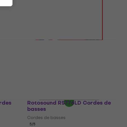
72,37 €
avec le code
MUZMUZ-25
96,90 €
En stock
Rotosound RS77M Cordes de
basses
Cordes de basses
4,5
/5
38,79 €
avec le code
MUZMUZ-25
53,90 €
En stock
rdes
Rotosound RS776LD Cordes de
basses
Cordes de basses
5
/5