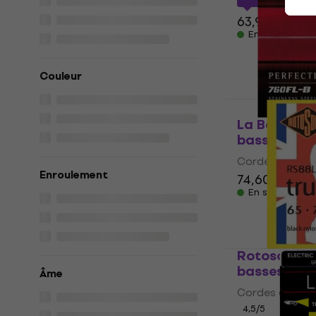
63,90 €
En stock
Couleur
La Bella 76
basses
Cordes de bas
Enroulement
74,60 €
En stock
Rotosound 
basses
Âme
Cordes de bas
4,5
/5