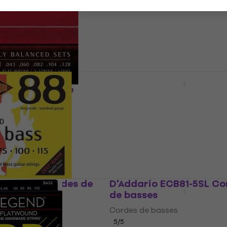
53,90 €
En stock
GHS Super Steels L5000
Cordes de basses
0FL-B Cordes de
Cordes de basses
5
/5
ses
34 €
34,90 €
En stock
RS 88 LD Cordes de
D'Addario ECB81-5SL Co
de basses
ses
Cordes de basses
5
/5