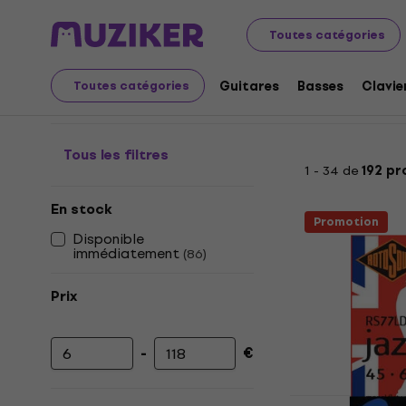
Instruments de musique
Basses
Cordes de basses
Toutes catégories
Cordes de Basses Electr
Guitares
Basses
Clavie
Toutes catégories
Tous les filtres
1 - 34 de
192 pr
En stock
Promotion
Disponible
immédiatement
(
86
)
Prix
-
€
Prix minimum
Prix maximum