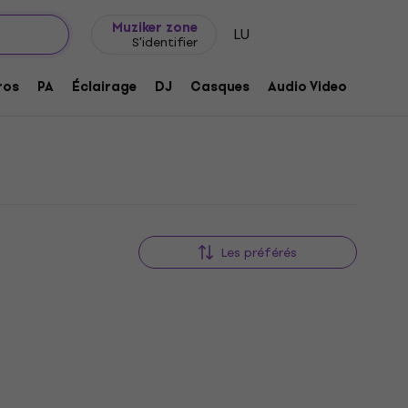
Idée de cadeau
FAQ
Muziker Blog
Muziker zone
LU
S'identifier
ros
PA
Éclairage
DJ
Casques
Audio Video
Acces
Les préférés