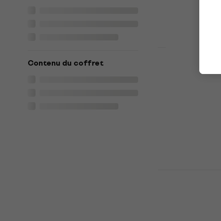
675 €
699 €
En stock
Contenu du coffret
Fender Vint
Telecaster 2
(Roasted M
guitare
Manche de gui
5
/5
501 €
519 €
En stock
Fender Ame
II Stratocas
(Roasted M
guitare