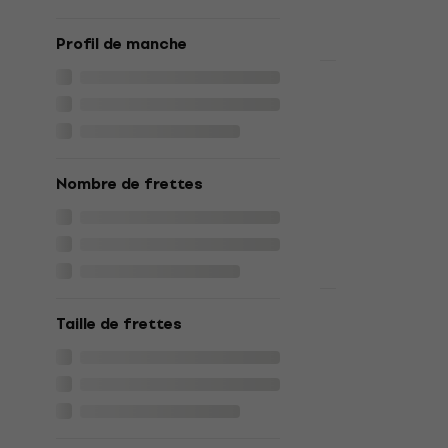
Profil de manche
HAPPY HOUR
Fender Sub-
Telecaster 
Manche de 
Manche de gui
Nombre de frettes
5
/5
352 €
380 €
En stock
Fender Roa
Taille de frettes
Telecaster 
de guitare
Manche de gui
4,7
/5
490 €