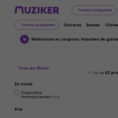
Instruments de musique
Guitares
Pièces détachées 
Toutes catégories
Manches de guitares
Guitares
Basses
Clavie
Toutes catégories
Réductions et coupons: Manches de guita
Tous les filtres
1 - 34 de
82 pro
En stock
Disponible
immédiatement
(
73
)
Prix