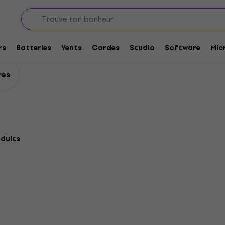
pour guitares
Manches de guitares
rs
Batteries
Vents
Cordes
Studio
Software
Mic
res
duits