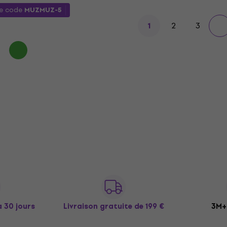
le code
MUZMUZ-5
2
3
1
à 30 jours
Livraison gratuite
de 199 €
3M+ 