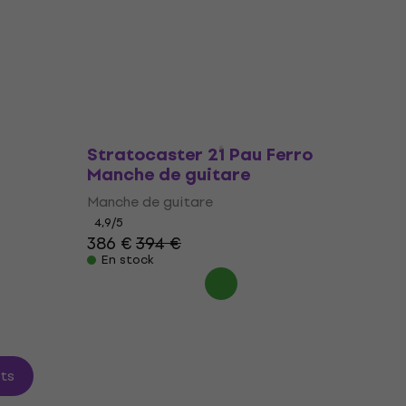
Manche de guitare
5
/5
404 €
425 €
- 5 %
En stock
Fender Classic Series 60's
Stratocaster 21 Pau Ferro
Manche de guitare
rôti
e de
Manche de guitare
4,9
/5
386 €
394 €
En stock
its