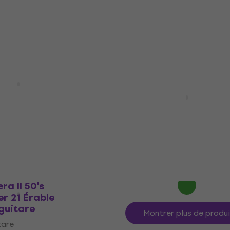
tare
449 €
En stock
era Mod 60's
1 Érable rôti
Fender Satin Flat Oval
aple) Manche de
Stratocaster 22 Érable 
(Roasted Maple) Manch
guitare
tare
Manche de guitare
5
/5
418 €
En stock
ra II 50's
r 21 Érable
guitare
Montrer plus de produ
tare