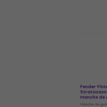
Manche de gui
5
/5
611 €
En stock
Fender Vint
Telecaster 2
(Roasted M
guitare
Manche de gui
5
/5
428 €
436 €
En stock
Fender Vinte
Stratocaste
Manche de 
Manche de gui