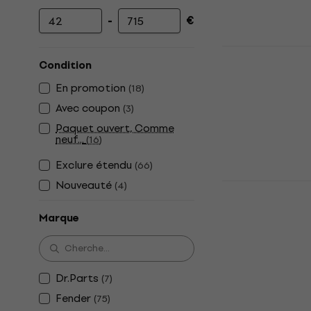
-
€
Prix minimum
Prix maximum
Dr.Parts St
Condition
Érable Man
En promotion
(
18
)
Manche de gui
4,4
/5
Avec coupon
(
3
)
52,90 €
Paquet ouvert, Comme
En stock
neuf...
(
16
)
Exclure étendu
(
66
)
Nouveauté
Dr.Parts Te
(
4
)
Palissandr
guitare
Marque
Manche de gui
4
/5
55,90 €
Dr.Parts
(
7
)
En stock
Fender
(
75
)