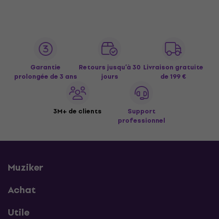
Garantie
Retours jusqu’à 30
Livraison gratuite
prolongée de 3 ans
jours
de 199 €
3M+ de clients
Support
professionnel
Muziker
Achat
Utile