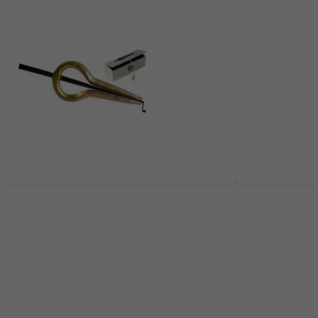
Terre Murjunga Nepal
Schwarz 10038
Guimbarde
Guimbarde 12 Silver
Guimbarde
Guimbarde
3,6
/5
4,4
/5
15 €
13,30 €
En stock
En stock