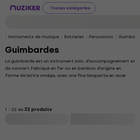
Toutes catégories
Instruments de musique
Batteries
Percussions
Guimbard
Guimbardes
La guimbarde est un instrument solo, d'accompagnement et
de concert. Fabriqué en fer ou en bambou d'origine en
forme de lettre oméga, avec une fine languette en acier
flexible forgé passant par le centre. C'est un outil
traditionnel des chamans sibériens. Sa fonction ésotérique
est d'agir comme un mantra.
1 - 32 de
32 produits
Filtrer