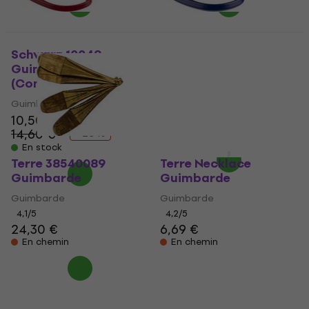
Schwarz 10049
Schwarz 10041
Guimbarde 16 Red
Guimbarde 14 Blue
(Comme neuf)
(Comme neuf)
Guimbarde
Guimbarde
10,50 €
11,90 €
13,10 €
14,60 €
- 28 %
En stock
En stock
Terre 38540089
Terre Necklace
Guimbarde
Guimbarde
Guimbarde
Guimbarde
4,1
/5
4,2
/5
24,30 €
6,69 €
En chemin
En chemin