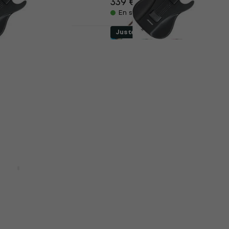
339 €
455,95 €
- 26 %
En stock
Juste déballé
art Digital MIDI
AeroBand Smart Digital
re électrique
Black Guitare électriqu
lé)
(Juste déballé)
ique
Guitare électrique
470 €
494,01 €
- 6 %
- 5 %
En stock
S Standard 801
AeroBand Smart Digital
ite Guitare
Pink Guitare électrique 
Déjà utilisé)
déballé)
ique
Guitare électrique
441 €
470 €
- 6 %
En stock