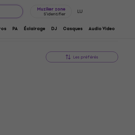
Idée de cadeau
FAQ
Muziker Blog
Muziker zone
LU
S'identifier
ros
PA
Éclairage
DJ
Casques
Audio Video
Acces
Les préférés