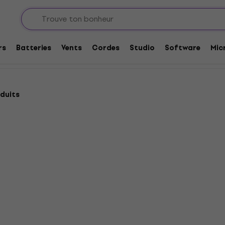
es
Guitares MIDI, Modélisation & USB
ation & USB
rs
Batteries
Vents
Cordes
Studio
Software
Mic
duits