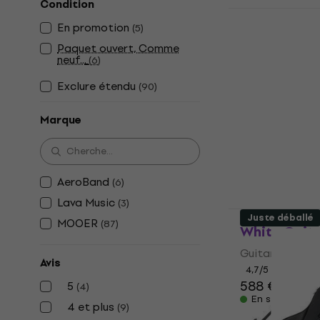
Condition
Lava Music
En promotion
(
5
)
Guitare éle
Paquet ouvert, Comme
Guitare électr
neuf...
(
6
)
4,8
/5
459 €
Exclure étendu
(
90
)
En stock
Marque
AeroBand
(
6
)
Lava Music
(
3
)
AeroBand Sm
Juste déballé
MOOER
(
87
)
White Guita
Guitare électr
Avis
4,7
/5
588 €
5
(
4
)
En stock
4 et plus
(
9
)