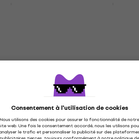
 électrique
électrique
ique
Guitare électrique
365 €
le fournisseur
En stock chez le fournisseur
S Standard 801
MOOER GTRS Modern 8
Guitare électrique
Guitare électrique
ique
Guitare électrique
499 €
Sur commande uniquement
le fournisseur
Consentement à l'utilisation de cookies
20 Pro Guitare
MOOER MMT50 Guitare
Nous utilisons des cookies pour assurer la fonctionnalité de notr
électrique
site web. Une fois le consentement accordé, nous les utilisons pou
analyser le trafic et personnaliser la publicité sur des plateforme
ique
Guitare électrique
publicitaires tierces, toujours conformément à notre politique d