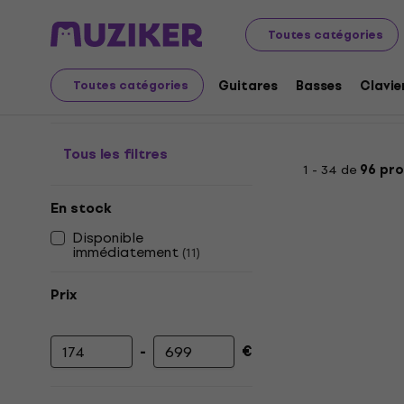
Instruments de musique
Guitares
Guitares électriqu
Toutes catégories
Guitares MIDI, Modélis
Guitares
Basses
Clavie
Toutes catégories
Tous les filtres
1 - 34 de
96 pro
En stock
Disponible
immédiatement
(
11
)
Prix
-
€
Prix minimum
Prix maximum