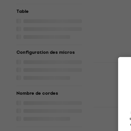
800 Guitare
Table
Guitare électr
599 €
En stock chez 
Configuration des micros
MOOER GTR
Surf Green 
Guitare électr
5
/5
Nombre de cordes
339 €
En stock chez 
MOOER MSC
électrique
Guitare électr