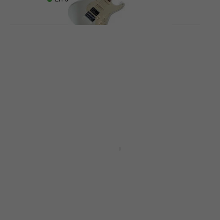
 MIDI
MOOER GTRS Standard 801
e
Vintage White Guitare
électrique (Juste déballé)
Guitare électrique
300 €
315 €
- 5 %
En stock
AeroBand Smart Digital MIDI
Pink Guitare électrique
 MIDI
(Juste
Guitare électrique
4,7
/5
499 €
Sur commande uniquement