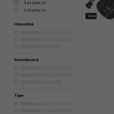
3 et plus
(
9
)
2 et plus
(
9
)
Déjà utilisé
AeroBand Sm
Manualité
Black Guita
(Juste débal
Guitare électr
441 €
470 €
En stock
Soundboard
MOOER GTR
Vintage Wh
électrique (
Type
Guitare électr
259 €
En stock