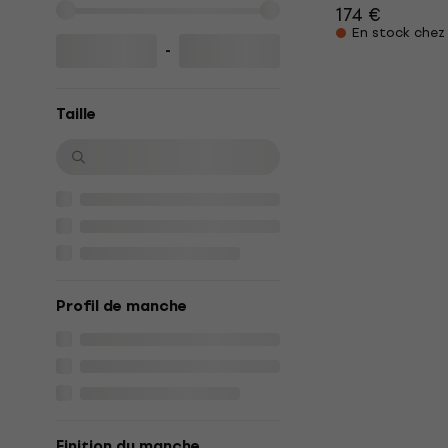
174 €
En stock chez 
-
Taille
Profil de manche
Finition du manche