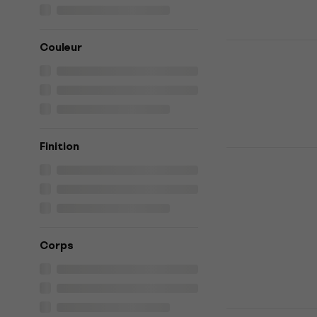
MOOER MSC
Couleur
électrique
Guitare électr
359 €
En chemin
Finition
MOOER GTR
Guitare éle
Guitare électr
499 €
En stock chez 
Corps
MOOER GTRS