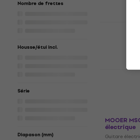
257 €
Nombre de frettes
En stock chez 
MOOER MSC
électrique
Guitare électr
Housse/étui incl.
339 €
En stock chez 
MOOER MSC
électrique
Guitare électr
Série
298 €
En stock chez 
MOOER MSC
électrique
Diapason (mm)
Guitare électr