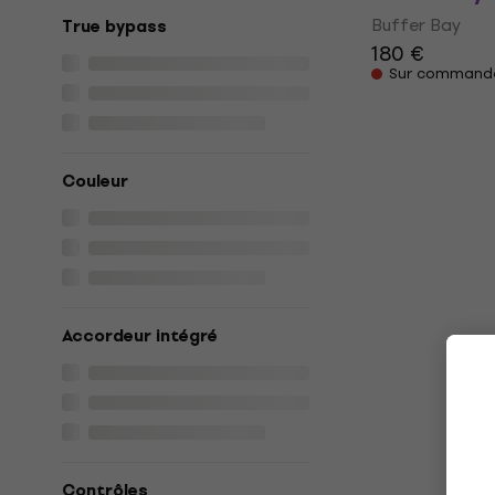
Buffer Bay
True bypass
180 €
Sur command
Couleur
Accordeur intégré
Contrôles