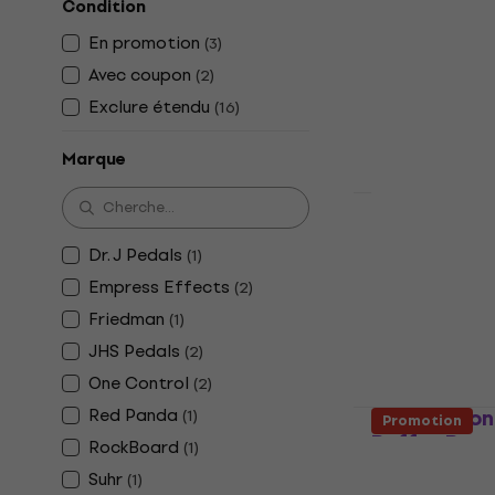
Condition
Buffer Bay
En promotion
(
3
)
5
/5
Avec coupon
167 €
(
2
)
En stock
Exclure étendu
(
16
)
Marque
JHS Pedals 
Bay
Dr. J Pedals
(
1
)
Empress Effects
(
2
)
Buffer Bay
5
/5
Friedman
(
1
)
138 €
JHS Pedals
(
2
)
En stock
One Control
(
2
)
Red Panda
TC Electron
(
1
)
Promotion
Buffer Bay
RockBoard
(
1
)
Buffer Bay
Suhr
(
1
)