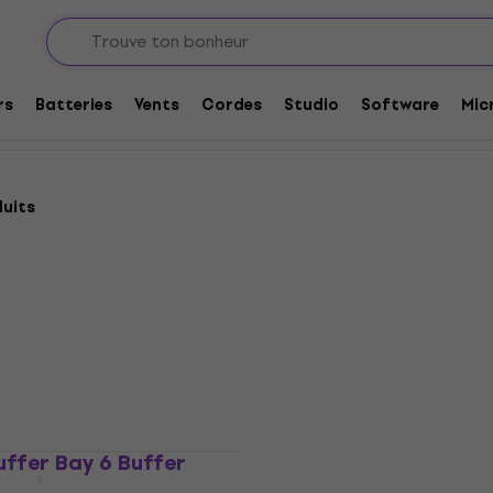
Buffer Bay
rs
Batteries
Vents
Cordes
Studio
Software
Mic
duits
HAPPY HOUR
ffer Bay 6 Buffer
RockBoard Natural Sou