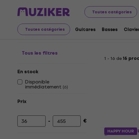
Instruments de musique
Guitares
Effets Guitares
Toutes catégories
Buffer Bay
Guitares
Basses
Clavie
Toutes catégories
Tous les filtres
1 - 16 de
16 pro
En stock
Disponible
immédiatement
(
6
)
Prix
-
€
Prix minimum
Prix maximum
Friedman Bu
HAPPY HOUR
Bay