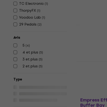
4,7
/5
TC Electronic
(
1
)
39,90 €
44,2
ThorpyFX
(
1
)
En chemin
Voodoo Lab
(
1
)
29 Pedals
(
2
)
Voodoo Lab
Avis
Module Buf
5
(
4
)
Buffer Bay
4 et plus
50 €
55,50 
(
5
)
Sur command
3 et plus
(
5
)
Empress Eff
2 et plus
(
5
)
Bay
Buffer Bay
Type
121 €
Sur command
Empress Ef
Buffer Bay