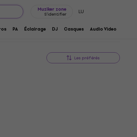
Idée de cadeau
FAQ
Muziker Blog
Muziker zone
LU
S'identifier
ros
PA
Éclairage
DJ
Casques
Audio Video
Acces
Les préférés
HAPPY HOUR
nd
JHS Pedals Little Black Buffer