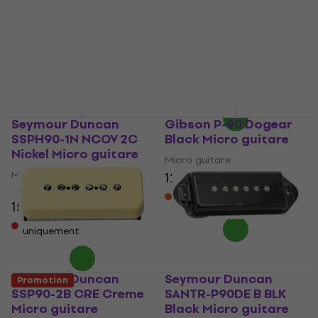
Micro guitare
guitare
118 €
Micro guitare
En stock chez le
fournisseur
5
/5
195 €
Sur commande
uniquement
Seymour Duncan
Gibson P-90 Dogear
SSPH90-1N NCOV 2C
Black Micro guitare
Nickel Micro guitare
Micro guitare
Micro guitare
122 €
4,9
/5
En stock chez le
fournisseur
151 €
Sur commande
uniquement
Seymour Duncan
Seymour Duncan
Promotion
SSP90-2B CRE Creme
SANTR-P90DE B BLK
Micro guitare
Black Micro guitare