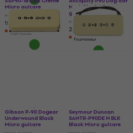
SSP90-1B CRE Creme
Antiquity P90 Dog-Ear
Micro guitare
Neck Black Micro
guitare
Micro guitare
Micro guitare
154 €
235 €
En stock chez le
fournisseur
En stock chez le
fournisseur
Seymour Duncan
Seymour Duncan
SSP90-2N CRE Creme
SSP90-1N CRE Creme
Micro guitare
Micro guitare
Micro guitare
Micro guitare
154 €
151 €
En stock chez le
En stock chez le
fournisseur
fournisseur
Gibson P-90 Dogear
Seymour Duncan
Underwound Black
SANTR-P90DE N BLK
Micro guitare
Black Micro guitare