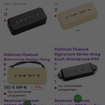
Micro guitare
Micro guitare
220 €
4,8
/5
154 €
En stock chez le
fournisseur
En stock chez le
fournisseur
Fishman Fluence
Signature Series Greg
Fishman Fluence
Koch Gristletone P90
Signature Series Greg
Neck Pickup Cream
Koch Gristletone P90
Micro guitare
Neck Pickup Black
Micro guitare
Micro guitare
179 €
Micro guitare
Sur commande
180 €
189 €
- 5 %
uniquement
Sur commande
uniquement
Seymour Duncan
Seymour Duncan