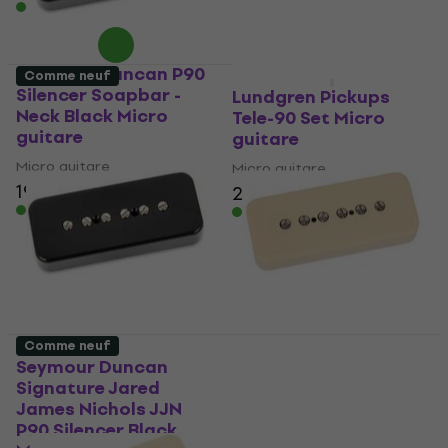
En stock
En stock
Seymour Duncan P90
Comme neuf
Comme neuf
Silencer Soapbar -
Lundgren Pickups
Neck Black Micro
Tele-90 Set Micro
guitare
guitare
Micro guitare
Micro guitare
191 €
219 €
En stock
En stock
Comme neuf
Seymour Duncan
Seymour Duncan P90
Signature Jared
Silencer Soapbar -
James Nichols JJN
Neck Cream Micro
P90 Silencer Black
guitare (Comme neuf)