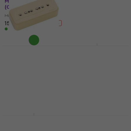
Micro guitare
Micro guitare
(Comme neuf)
133 €
143 €
- 7 %
Micro guitare
En stock
159 €
172,26 €
- 8 %
En stock
Partsland LGA90-
NSNI-B2 Black Micro
Fishman Fluence
guitare
Signature Series Greg
Koch Gristletone P90
Micro guitare
Neck Pickup Cream
4,8
/5
Micro guitare
37 €
38,80 €
(Comme neuf)
En chemin
Micro guitare
140 €
155 €
- 10 %
En stock
Gibson P-90 Soapbar
Seymour Duncan
Black Micro guitare
Antiquity P90 Dog-Ear
Bridge Black Micro