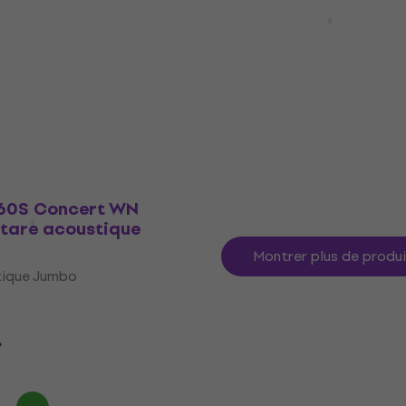
itare acoustique
Bromo BAA2 Natural Gu
acoustique Jumbo
tique Jumbo
Guitare acoustique Jumbo
179 €
En stock
60S Concert WN
itare acoustique
Montrer plus de produ
tique Jumbo