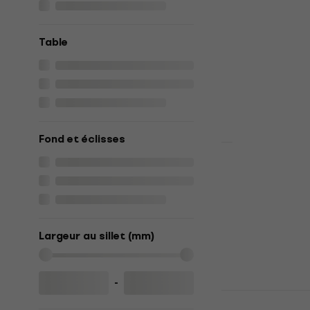
Jumbo
Guitare acous
Table
5
/5
229 €
En stock
Fond et éclisses
Pasadena P
Guitare ac
Guitare acous
118,14 €
avec l
Largeur au sillet (mm)
129 €
En stock
-
Ibanez AC3