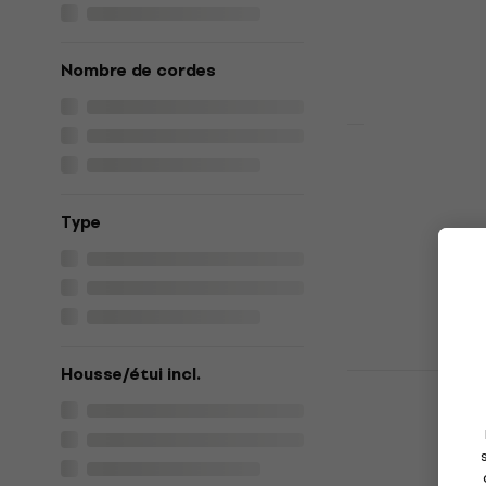
Nombre de cordes
Pasadena P
Sunburst G
Jumbo
Type
Guitare acous
5
/5
69,90 €
En stock
Housse/étui incl.
Pasadena P
Guitare ac
Guitare acous
5
/5