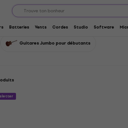
ues
Guitares Jumbo
rs
Batteries
Vents
Cordes
Studio
Software
Mic
Guitares Jumbo pour débutants
oduits
sletter