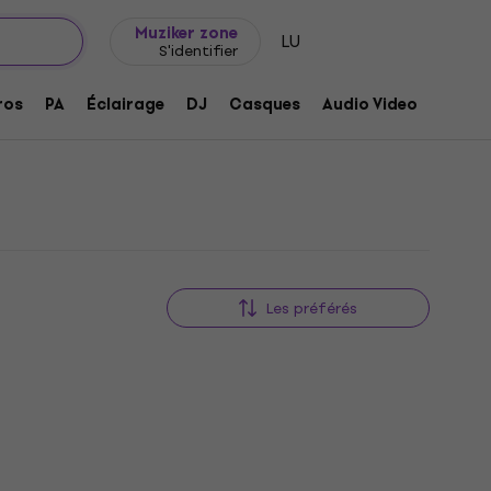
Idée de cadeau
FAQ
Muziker Blog
Muziker zone
LU
S'identifier
ros
PA
Éclairage
DJ
Casques
Audio Video
Acces
Les préférés