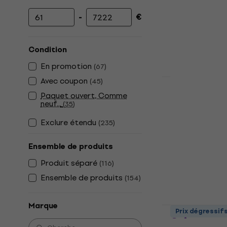
-
€
Prix minimum
Prix maximum
Condition
En promotion
(
67
)
Avec coupon
(
45
)
Pasadena S
Paquet ouvert, Comme
neuf...
(
35
)
Sunburst G
Jumbo
Exclure étendu
(
235
)
Guitare acous
4,4
/5
Ensemble de produits
70 €
Produit séparé
(
116
)
En stock
Ensemble de produits
(
154
)
Marque
Pasadena P
Prix dégressif
Guitare ac