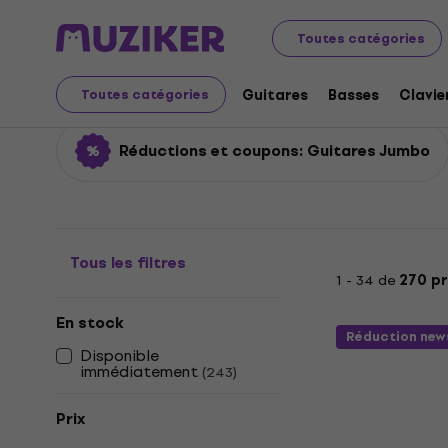
Instruments de musique
Guitares
Guitares acoustiq
Toutes catégories
Guitares Jumbo
Guitares
Basses
Clavie
Toutes catégories
Réductions et coupons: Guitares Jumbo
Tous les filtres
1 - 34 de
270 pr
En stock
Réduction new
Disponible
immédiatement
(
243
)
Prix