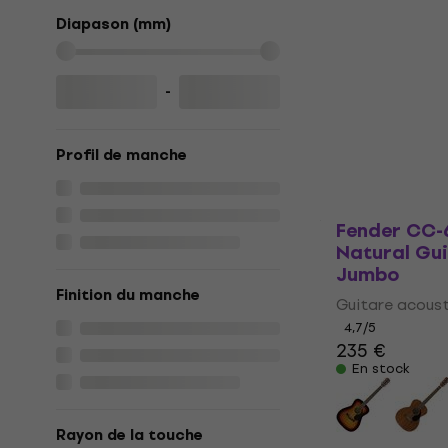
Natural Gu
Jumbo
Diapason (mm)
Guitare acous
4,8
/5
-
254 €
264 €
En stock
Profil de manche
Fender CC-
Natural Gu
Jumbo
Finition du manche
Guitare acous
4,7
/5
235 €
En stock
Rayon de la touche