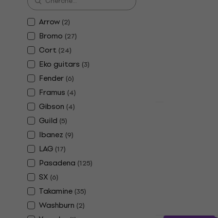
Guitare acous
5
/5
Arrow
(
2
)
99 €
Bromo
(
27
)
En stock
Cort
(
24
)
Eko guitars
(
3
)
Fender
(
6
)
Framus
(
4
)
Gibson
(
4
)
Bromo BAT2
Guild
(
5
)
acoustique
Ibanez
(
9
)
Guitare acous
LAG
(
17
)
4,7
/5
Pasadena
(
125
)
219 €
SX
En stock
(
6
)
Takamine
(
35
)
Washburn
(
2
)