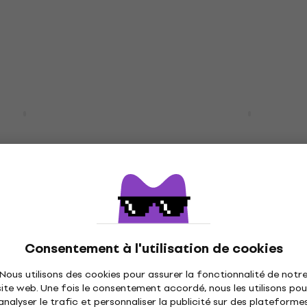
98,90 €
En stock
GC-10 Vintage
Pasadena PGC-100 Sunb
uitare acoustique
Guitare acoustique Ju
Guitare acoustique Jumbo
tique Jumbo
5
/5
98,90 €
En stock
GC-10L Natural
Takamine GN30 Natural
Consentement à l'utilisation de cookies
oustique Jumbo
Guitare acoustique Ju
Nous utilisons des cookies pour assurer la fonctionnalité de notr
tique Jumbo
Guitare acoustique Jumbo
site web. Une fois le consentement accordé, nous les utilisons pou
5
/5
analyser le trafic et personnaliser la publicité sur des plateforme