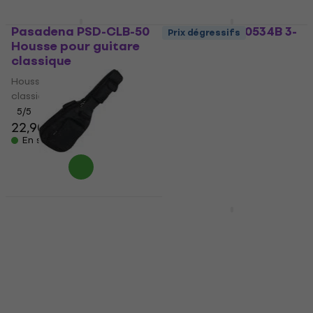
Pasadena PSD-CLB-50
RockBag RB20534B 3-
Prix dégressifs
Housse pour guitare
4 Eco Housse pour
classique
guitare classique
Black
Housse pour guitare
classique
Housse pour guitare
classique
5
/5
22,90 €
4,5
/5
11,10 €
En stock
En stock
RockBag RB20514B
Prix dégressifs
Student 3/4 Housse
CNB CGB1280 Housse
pour guitare
pour guitare
classique Black
classique Black
Housse pour guitare
Housse pour guitare
classique
classique
4,5
/5
5
/5