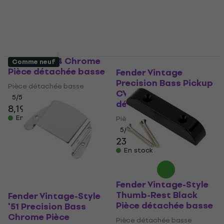
18 €
31,30 €
En stock
En stock
Dr.Parts JP4 Chrome
Comme neuf
Pièce détachée basse
Fender Vintage
Precision Bass Pickup
Pièce détachée basse
CV Chrome Pièce
5
/5
détachée basse
8,19 €
8,29 €
En stock
Pièce détachée basse
5
/5
23,40 €
En stock
Fender Vintage-Style
Thumb-Rest Black
Fender Vintage-Style
Pièce détachée basse
'51 Precision Bass
Chrome Pièce
Pièce détachée basse