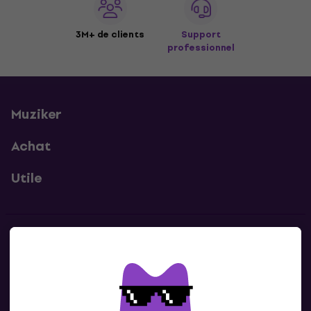
3M+ de clients
Support
professionnel
Muziker
Achat
Utile
Contacts
Contacte nous