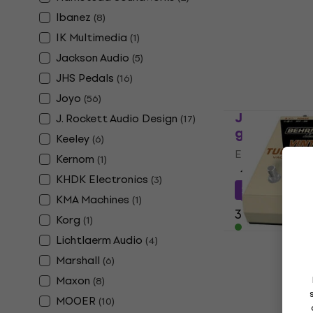
4,9
/5
Ibanez
(
8
)
71 €
74,40 €
IK Multimedia
(
1
)
En stock
Jackson Audio
(
5
)
JHS Pedals
(
16
)
Joyo
(
56
)
Joyo JF-36 
J. Rockett Audio Design
(
17
)
guitare
Keeley
(
6
)
Effet guitare
Kernom
(
1
)
4,9
/5
KHDK Electronics
(
3
)
29 €
avec le c
KMA Machines
(
1
)
39,90 €
Korg
(
1
)
En stock
Behringer V
Lichtlaerm Audio
(
4
)
Monster Eff
Marshall
(
6
)
Effet guitare
Maxon
(
8
)
4,8
/5
MOOER
(
10
)
88 €