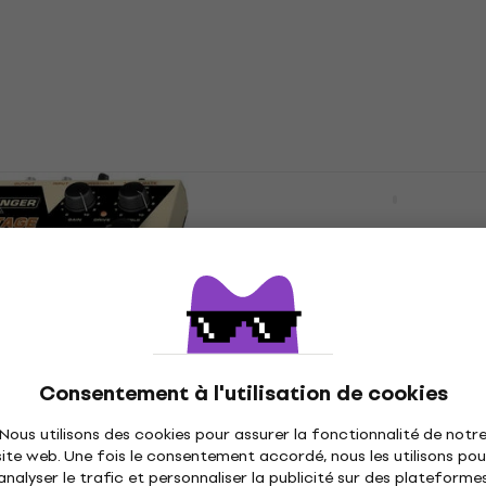
Effet guitare
4,8
/5
39,90 €
En stock
Sweet Baby Effet
Friedman BE-OD Deluxe 
guitare
Effet guitare
4,7
/5
279 €
ode
MUZMUZ-25
En stock
T 999 Vintage Tube
Dunlop MXR Custom Bad
et guitare
Consentement à l'utilisation de cookies
Modified Effet guitare
Effet guitare
Nous utilisons des cookies pour assurer la fonctionnalité de notr
4,8
/5
site web. Une fois le consentement accordé, nous les utilisons pou
139 €
analyser le trafic et personnaliser la publicité sur des plateforme