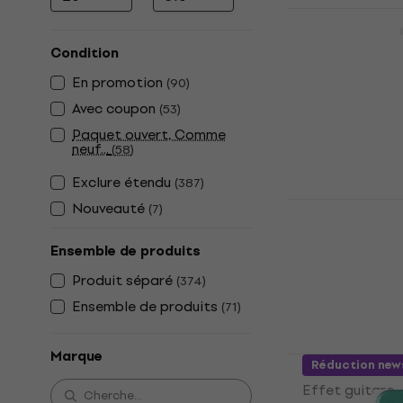
Prix minimum
Prix maximum
Boss SD-1 E
Effet guitare
Condition
4,6
/5
En promotion
(
90
)
71 €
En stock
Avec coupon
(
53
)
Paquet ouvert, Comme
neuf...
(
58
)
Exclure étendu
(
387
)
Joyo JF-14
Nouveauté
(
7
)
Effet guita
Ensemble de produits
Effet guitare
4,8
/5
Produit séparé
(
374
)
35,20 €
Ensemble de produits
(
71
)
En stock
Marque
Ibanez TS M
Réduction new
Effet guitare