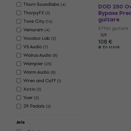
Thorn Soundlabs
(
4
)
DOD 250 Ov
Bypass Pre
ThorpyFX
(
3
)
guitare
Tone City
(
16
)
Effet guitare
Vemuram
(
4
)
5
/5
Voodoo Lab
(
2
)
108 €
VS Audio
(
7
)
En stock
Walrus Audio
(
8
)
Wampler
(
25
)
Warm Audio
(
8
)
Wren and Cuff
(
1
)
Xotic
(
3
)
Yuer
(
2
)
29 Pedals
(
2
)
Avis