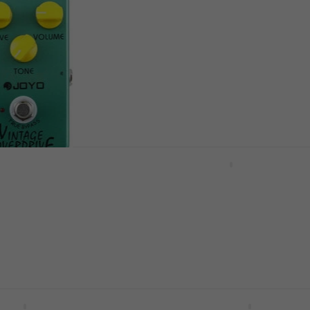
4,5
/5
32,30 €
En stock
Ibanez TS9 Effet guitar
Vintage Overdrive
Effet guitare
re
4,8
/5
128 €
En stock
 EVH 5150
Nux Plexi Crunch Effet g