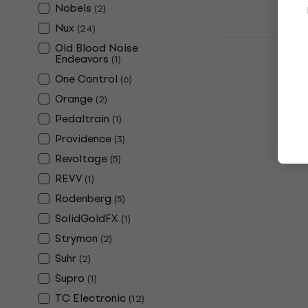
En stock
Nobels
(
2
)
Nux
(
24
)
TC Electron
Old Blood Noise
Effet guita
Endeavors
(
1
)
One Control
(
6
)
Effet guitare
4,9
/5
Orange
(
2
)
43,30 €
44,4
Pedaltrain
(
1
)
En stock
Providence
(
3
)
Revoltage
(
5
)
REVV
(
1
)
Nux NOD-2 
Rodenberg
(
5
)
guitare
SolidGoldFX
(
1
)
Effet guitare
Strymon
(
2
)
5
/5
Suhr
(
2
)
43,89 €
avec l
Supro
(
1
)
48,90 €
TC Electronic
En stock
(
12
)