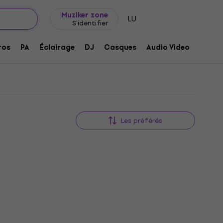
Idée de cadeau
FAQ
Muziker Blog
Muziker zone
LU
S'identifier
ros
PA
Éclairage
DJ
Casques
Audio Video
Acces
Les préférés