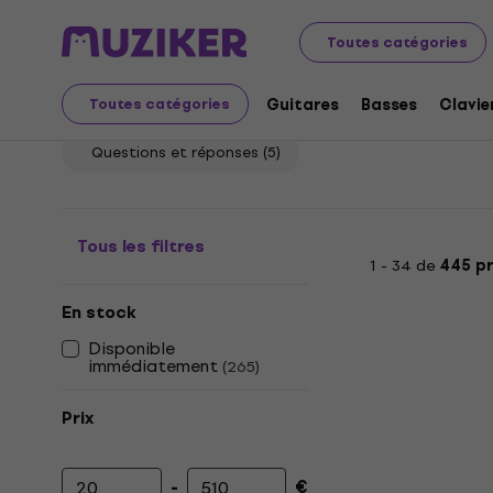
Instruments de musique
Guitares
Effets Guitares
Toutes catégories
Overdrives
Guitares
Basses
Clavie
Toutes catégories
Questions et réponses
(5)
Tous les filtres
1 - 34 de
445 p
En stock
Disponible
immédiatement
(
265
)
Prix
-
€