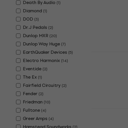
Overdrive E
Death By Audio
(
1
)
Effet guitare
Diamond
(
1
)
4,7
/5
DOD
(
3
)
215 €
Dr. J Pedals
(
2
)
En stock
Dunlop MXR
(
20
)
Dunlop Way Huge
(
7
)
EarthQuaker Devices
(
5
)
Behringer Z
Effet guita
Electro Harmonix
(
14
)
Eventide
(
2
)
Effet guitare
5
/5
The Ex
(
1
)
75,20 €
Fairfield Circuitry
(
2
)
En stock
Fender
(
2
)
Friedman
(
10
)
Fulltone
Electro Har
(
4
)
guitare
Greer Amps
(
4
)
Effet guitare
Hamstead Soundworks
(
2
)