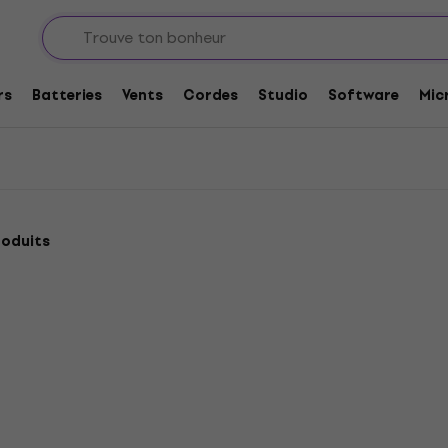
Overdrives
rs
Batteries
Vents
Cordes
Studio
Software
Mic
roduits