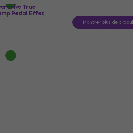
erdrive True
amp Pedal Effet
Montrer plus de produ