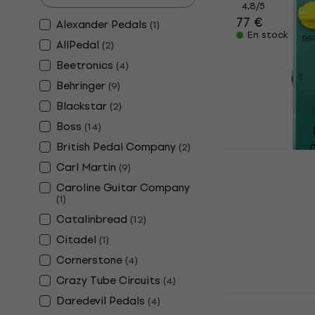
4,8
/5
77 €
Alexander Pedals
(
1
)
En stock
AllPedal
(
2
)
Beetronics
(
4
)
Behringer
(
9
)
Blackstar
(
2
)
Boss
(
14
)
British Pedal Company
(
2
)
Carl Martin
(
9
)
Joyo JF-01 
Caroline Guitar Company
Effet guita
(
1
)
Effet guitare
Catalinbread
(
12
)
4,8
/5
Citadel
(
1
)
35,90 €
En stock
Cornerstone
(
4
)
Crazy Tube Circuits
(
4
)
Dunlop MXR
Daredevil Pedals
(
4
)