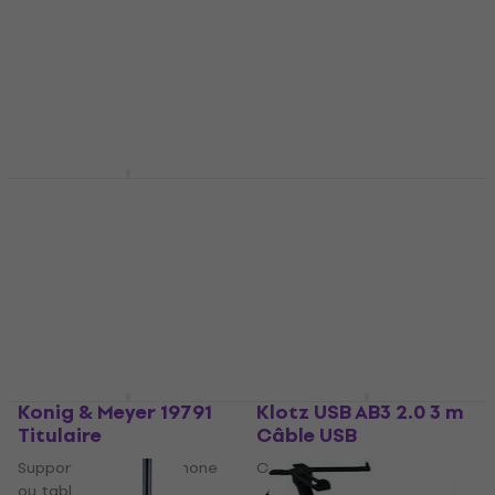
d'étoile
Câble USB
Support pour smartphone
4,6
/5
ou tablette
9,69 €
En stock
5
/5
58 €
En stock
Soundking SIP103
Soundking BUR001 2 m
Titulaire
Câble USB
Support pour smartphone
Câble USB
ou tablette
5
/5
8,49 €
4,3
/5
11,30 €
En stock
En stock
Konig & Meyer 19791
Klotz USB AB3 2.0 3 m
Titulaire
Câble USB
Support pour smartphone
Câble USB
ou tablette
4,6
/5