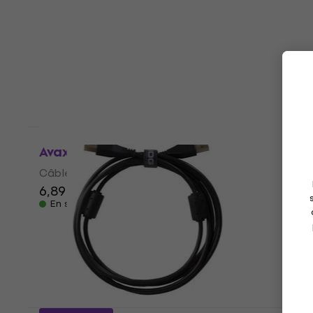
Support pour smartphone ou tablette
5
/5
18,51 €
avec le code
MUZMUZ-20
23,29 €
En stock
Avax CB3301 1,5 m Câble USB
Câble USB
6,89 €
7,99 €
En stock