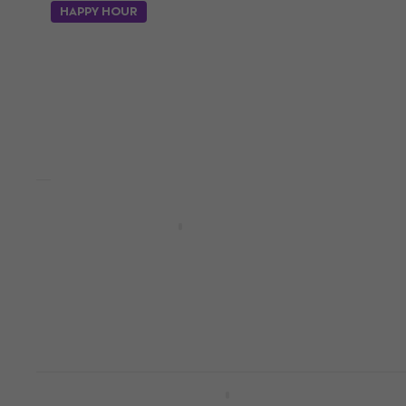
HAPPY HOUR
Soundking SIP105-1 Titulaire
Support pour smartphone ou tablette
4,8
/5
12,10 €
En stock
Rode Wireless Micro Camera Kit
Microphone pour Smartphone