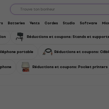
 et coupons: Accessoires de téléphonie mobile
 Accessoires de téléphoni
rs
Batteries
Vents
Cordes
Studio
Software
Mic
ion
Réductions et coupons: Stands et support
éléphone portable
Réductions et coupons: Câb
tphone
Réductions et coupons: Pocket printers