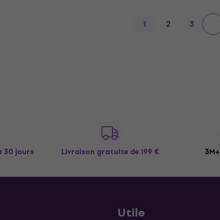
2
3
1
à 30 jours
Livraison gratuite
de 199 €
3M+ 
Utile