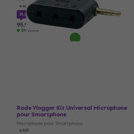
4,4
/5
51,69 €
avec le code
MUZMUZ-45
95,90 €
En stock
Rode SC6 Microphone pour Smartphone
Microphone pour Smartphone
5
/5
10,75 €
avec le code
MUZMUZ-25
14,90 €
En stock
Rode Vlogger Kit Universal Microphone
pour Smartphone
Microphone pour Smartphone
4,3
/5