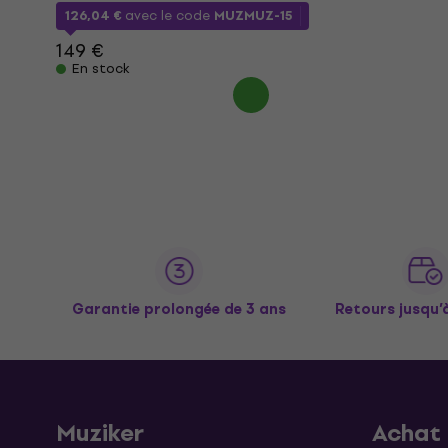
126,04 €
avec le code
MUZMUZ-15
149 €
En stock
Garantie prolongée de 3 ans
Retours jusqu’
Muziker
Achat