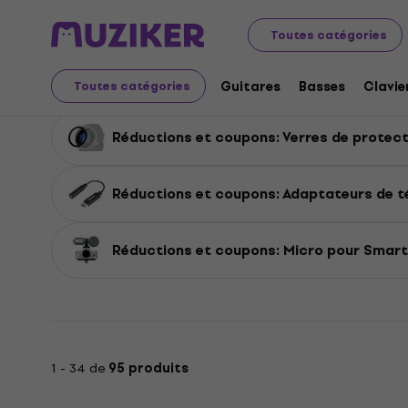
Réductions et coupons
Audio Video Tech
Réductions
Toutes catégories
Réductions et coupons:
Guitares
Basses
Clavie
Toutes catégories
Réductions et coupons: Verres de protect
Réductions et coupons: Adaptateurs de t
Réductions et coupons: Micro pour Smar
1 - 34 de
95 produits