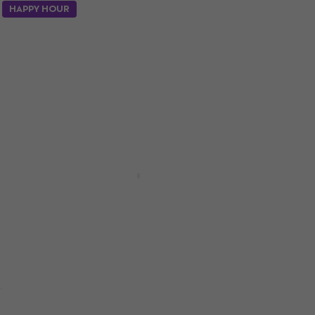
HAPPY HOUR
HAPPY HOUR
Behringer BC LAV Microphone pour
Smartphone
Microphone pour Smartphone
4,8
/5
11,30 €
En stock
Neewer A111 Titulaire