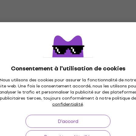
d'alimentation
Banques d'alimentation
23,33 €
avec le code
MUZMUZ-5
24,90 €
En stock
Avax AD602 CONNECT+ Adaptateur pour
Consentement à l'utilisation de cookies
téléphone portable
Nous utilisons des cookies pour assurer la fonctionnalité de notr
Adaptateur pour téléphone portable
site web. Une fois le consentement accordé, nous les utilisons pou
3,59 €
analyser le trafic et personnaliser la publicité sur des plateforme
En stock
publicitaires tierces, toujours conformément à notre politique d
confidentialité
.
D'accord