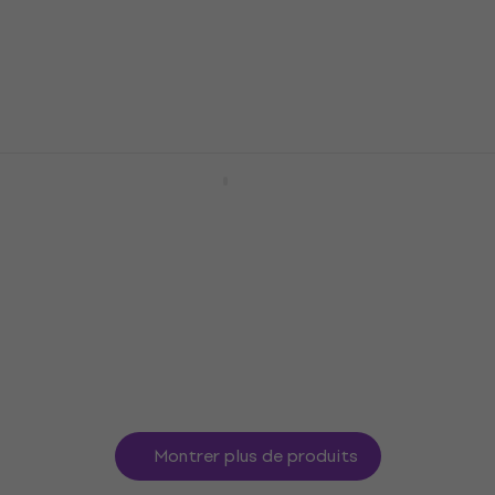
32,35 €
avec le code
MUZMUZ-5
34,90 €
En stock
Dekoni Audio Magnetic DAC Titulaire
Support pour smartphone ou tablette
24,69 €
avec le code
MUZMUZ-25
35 €
En stock
Montrer plus de produits