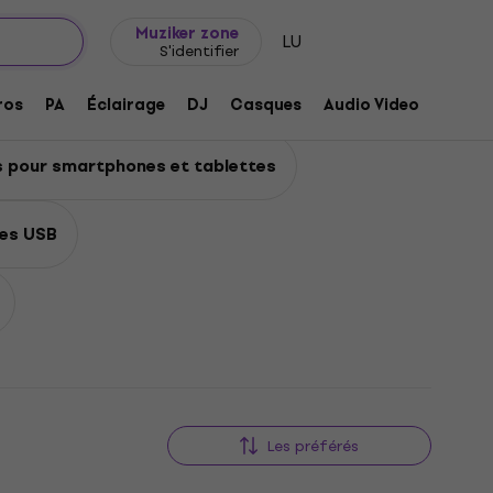
Idée de cadeau
FAQ
Muziker Blog
Muziker zone
LU
S'identifier
e mobile
ros
PA
Éclairage
DJ
Casques
Audio Video
Acces
s pour smartphones et tablettes
les USB
Les préférés