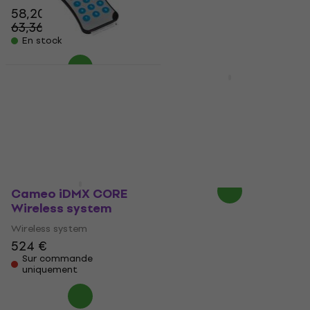
58,20 €
5
/5
63,36 €
68,70 €
- 8 %
En stock
En chemin
ADJ LED RC2 Wireless
system
ADJ Airstream Bridge
DMX Wireless system
Wireless system
4,5
/5
Wireless system
13,70 €
373 €
389 €
- 4 %
En rupture de stock
Sur commande
uniquement
Cameo iDMX CORE
Wireless system
Wireless system
524 €
Sur commande
uniquement