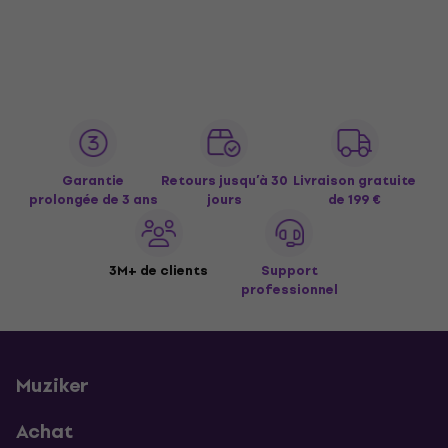
Garantie
Retours jusqu’à 30
Livraison gratuite
prolongée de 3 ans
jours
de 199 €
3M+ de clients
Support
professionnel
Muziker
Achat