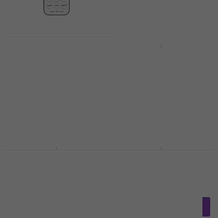
ADJ UC-IR Wireless
system
Eurolite Quick DMX
Transmitter Wireless
Wireless system
system
4,8
/5
5,10 €
5,59 €
Wireless system
En stock
64 €
70,20 €
- 9 %
En stock
ADJ MyDMX 5 Wireless
Behringer IRC1
system
Wireless system
Wireless system
Wireless system
4,5
/5
399 €
avec le code
MUZMUZ-10
4,91 €
avec le code
MUZMUZ-65
449 €