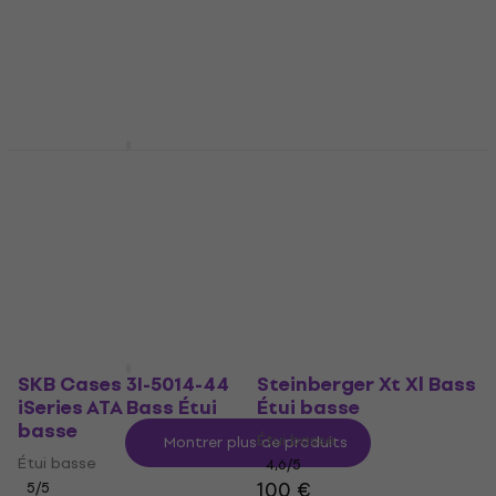
Bass Safe Étui basse
basse (Juste déballé)
(Comme neuf)
Étui basse
Étui basse
108 €
120 €
- 10 %
253 €
En stock
En stock
Michael Kelly Acoustic
Epiphone Epi Jack
Bass Étui basse
Casady Bass Étui
basse
Étui basse
Étui basse
3
/5
170 €
179 €
4,3
/5
- 5 %
148 €
Sur commande
uniquement
En chemin
SKB Cases 3I-5014-44
Steinberger Xt Xl Bass
iSeries ATA Bass Étui
Étui basse
basse
Étui basse
Montrer plus de produits
Étui basse
4,6
/5
100 €
5
/5