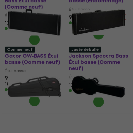
Bass Étui basse
basse (Endommagé)
(Comme neuf)
Étui basse
Étui basse
90,60 €
101 €
- 10 %
124 €
En stock
En stock
Comme neuf
Juste déballé
Gator GW-BASS Étui
Jackson Spectra Bass
basse (Comme neuf)
Étui basse (Comme
neuf)
Étui basse
96,50 €
Étui basse
105,93 €
- 9 %
125 €
141 €
- 11 %
En stock
En stock
SKB Cases 1SKB-44RW
Epiphone Embassy
ATA Rated Electric
Pro Bass Hard Étui