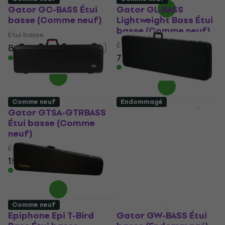
Gator GC-BASS Étui
Gator GL-BASS
basse (Comme neuf)
Lightweight Bass Étui
basse (Comme neuf)
Étui basse
Étui basse
86,40 €
103 €
- 16 %
74,40 €
78,21 €
En stock
En stock
Comme neuf
Endommagé
Gator GTSA-GTRBASS
Gator GWE-BASS Étui
Étui basse (Comme
basse (Comme neuf)
neuf)
Étui basse
Étui basse
81 €
90,10 €
- 10 %
158 €
En stock
En stock
Comme neuf
Comme neuf
Epiphone Epi T-Bird
Gator GW-BASS Étui