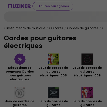
Toutes catégories
Instruments de musique
Guitares
Cordes de guitares
Co
Cordes pour guitares
électriques
Réductions et
Jeux de cordes de
Jeux de cordes de
coupons: Cordes
guitares
guitares
pour guitares
électriques .008
électriques .009
électriques
Jeux de cordes de
Jeux de cordes de
Jeux de cordes de
guitares
guitares
guitares