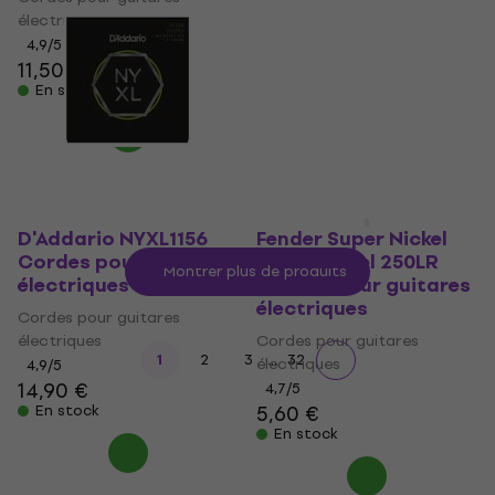
électriques
Cordes pour guitares
4,9
/5
électriques
11,50 €
4,9
/5
En stock
12,70 €
En stock
D'Addario NYXL1156
Fender Super Nickel
Cordes pour guitares
Plated Steel 250LR
Montrer plus de produits
électriques
Cordes pour guitares
électriques
Cordes pour guitares
électriques
Cordes pour guitares
...
1
2
3
32
électriques
4,9
/5
14,90 €
4,7
/5
5,60 €
En stock
En stock