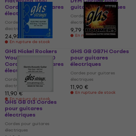
Flatwound 1000
DYM Cordes pour
Cordes pour guitares
guitares électriques
électriques
Cordes pour guitares
Cordes pour guitares
électriques
électriques
9,79 €
24,90 €
En rupture de stock
En rupture de stock
GHS Nickel Rockers
GHS GB GB7H Cordes
Wound 3rd TM1500
pour guitares
Cordes pour guitares
électriques
électriques
Cordes pour guitares
Cordes pour guitares
électriques
électriques
11,90 €
11,90 €
En rupture de stock
En rupture de stock
GHS GB 013 Cordes
pour guitares
électriques
Cordes pour guitares
électriques