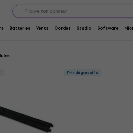
et adaptateurs
Protection et passage de câbles
de câbles
rs
Batteries
Vents
Cordes
Studio
Software
Mic
duits
s
Prix dégressifs