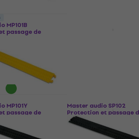
s
Prix dégressifs
io MP101B
BS Acoustic CB2 Protect
et passage de
passage de câble
Protection et passage de câb
 passage de câble
4,8
/5
64,10 €
En stock
 code
MUZMUZ-5
Comme neuf
io MP101Y
Master audio SP102
et passage de
Protection et passage 
câble
 passage de câble
Protection et passage de câb
4
/5