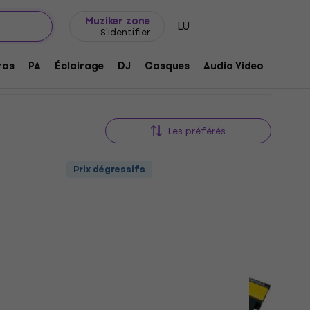
Idée de cadeau
FAQ
Muziker Blog
Muziker zone
LU
S'identifier
ros
PA
Éclairage
DJ
Casques
Audio Video
Acces
Les préférés
Prix dégressifs