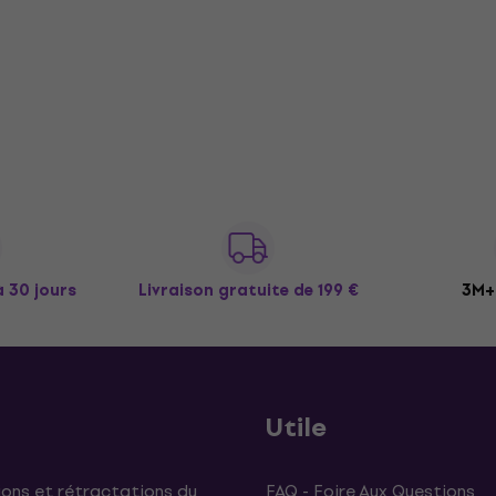
à 30 jours
Livraison gratuite
de 199 €
3M+ 
Utile
ons et rétractations du
FAQ - Foire Aux Questions