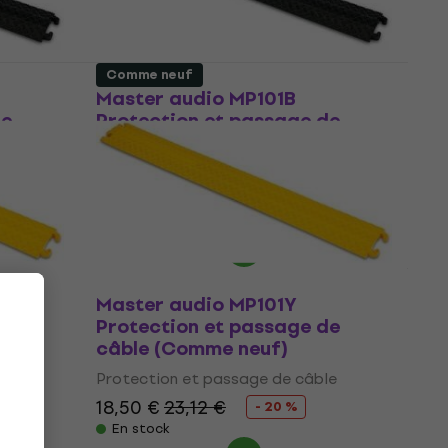
Comme neuf
Master audio MP101B
de
Protection et passage de
câble (Comme neuf)
le
Protection et passage de câble
17,80 €
20,10 €
- 11 %
En stock
Master audio MP101Y
de
Protection et passage de
câble (Comme neuf)
le
Protection et passage de câble
18,50 €
23,12 €
- 20 %
En stock