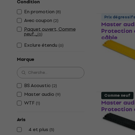
Condition
En promotion
(
8
)
Prix dégressif
Avec coupon
(
2
)
Master aud
Paquet ouvert, Comme
Protection 
neuf...
(
6
)
câble
Exclure étendu
(
6
)
Protection et
4,9
/5
Marque
19,93 €
avec le
22 €
En stock
BS Acoustic
(
2
)
Master audio
(
9
)
Comme neuf
Master aud
WTF
(
1
)
Protection 
câble
Avis
Protection et
4 et plus
(
5
)
4,6
/5