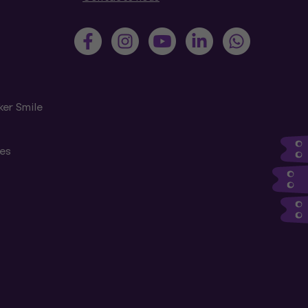
ker Smile
tes