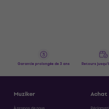
Garantie prolongée de 3 ans
Retours jusqu’
Muziker
Achat
À propos de nous
Réclamati