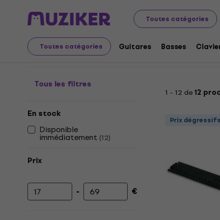
Instruments de musique
Accessoires
Câbles, fiches 
Toutes catégories
Protection et passage 
Guitares
Basses
Clavie
Toutes catégories
Tous les filtres
1 - 12 de
12 pro
En stock
Prix dégressif
Disponible
immédiatement
(
12
)
Prix
-
€
Prix minimum
Prix maximum