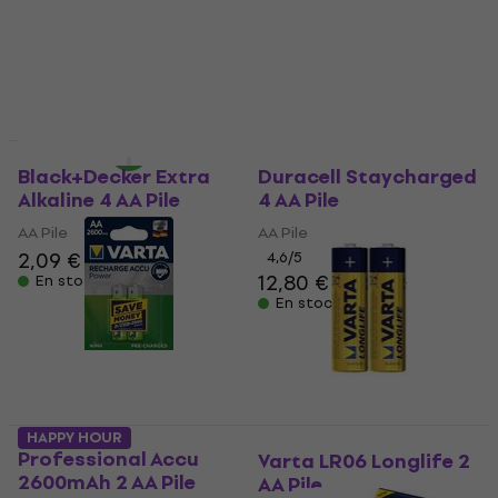
4,7
/5
AA Pile
4,7
/5
4,96 €
avec le code
MUZMUZ-10
3,69 €
En stock
5,68 €
En stock
Prix dégressifs
Black+Decker Extra
Duracell Staycharged
Alkaline 4 AA Pile
4 AA Pile
AA Pile
AA Pile
2,09 €
2,29 €
4,6
/5
12,80 €
14,40 €
En stock
En stock
Varta HR06
HAPPY HOUR
Professional Accu
Varta LR06 Longlife 2
2600mAh 2 AA Pile
AA Pile