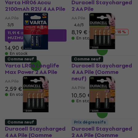
Varta HR06 Accu
Duracell Staycharged
2100mAh R2U 4 AA Pile
2 AA Pile
AA Pile
AA Pile
3
/5
4,6
/5
8,19 €
9,69 €
- 15 %
11,91 €
avec le code
MUZMUZ-20
En stock
14,90 €
En stock
Comme neuf
Comme neuf
Varta LR06 Longlife
Duracell Staycharged
Max Power 2 AA Pile
4 AA Pile (Comme
neuf)
AA Pile
AA Pile
2,59 €
10,50 €
11,10 €
En stock
En stock
Comme neuf
Prix dégressifs
Duracell Staycharged
Duracell Staycharged
4 AA Pile (Comme
2 AA Pile (Comme