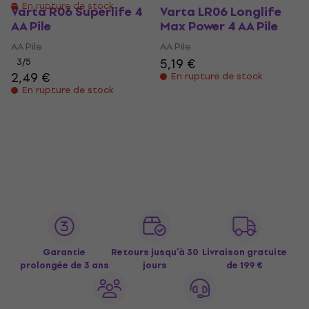
En rupture de stock
Varta R06 Superlife 4
Varta LR06 Longlife
AA Pile
Max Power 4 AA Pile
AA Pile
AA Pile
5,19 €
3
/5
2,49 €
En rupture de stock
En rupture de stock
Garantie
Retours jusqu’à 30
Livraison gratuite
prolongée de 3 ans
jours
de 199 €