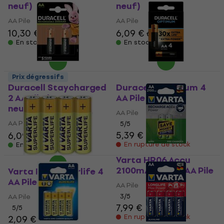
neuf)
neuf)
AA Pile
AA Pile
10,30 €
11,10 €
6,09 €
6,59 €
En stock
En stock
Prix dégressifs
Duracell Staycharged
Duracell Optimum 4
2 AA Pile (Comme
AA Pile
neuf)
AA Pile
AA Pile
5
/5
5,39 €
6,09 €
6,59 €
En rupture de stock
En stock
Varta HR06 Accu
2100mAh R2U 2 AA Pile
Varta R06 Superlife 4
AA Pile
AA Pile
AA Pile
3
/5
7,99 €
5
/5
En rupture de stock
2,09 €