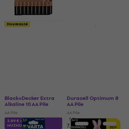
Nouveauté
Prix dégressifs
Duracell Basic 18 AA
Varta LR06 Longlife 4
Pile
AA Pile
AA Pile
AA Pile
4,7
/5
5
/5
10,20 €
3,89 €
En stock
En stock
Prix dégressifs
HAPPY HOUR
Black+Decker Extra
Duracell Optimum 8
Alkaline 10 AA Pile
AA Pile
AA Pile
AA Pile
5
/5
3,89 €
avec le code
7,39 €
MUZMUZ-5