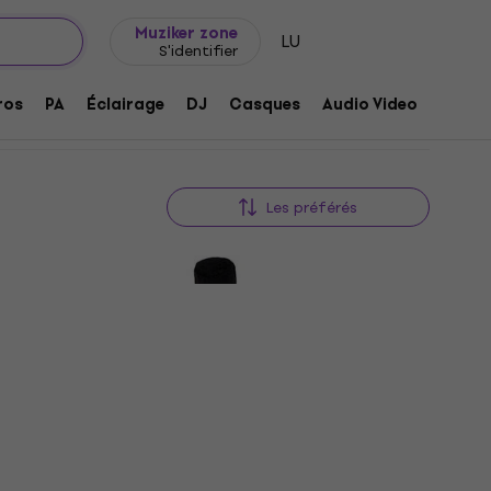
Idée de cadeau
FAQ
Muziker Blog
Muziker zone
LU
S'identifier
ros
PA
Éclairage
DJ
Casques
Audio Video
Acces
Les préférés
GEWA 464865 Crème pour