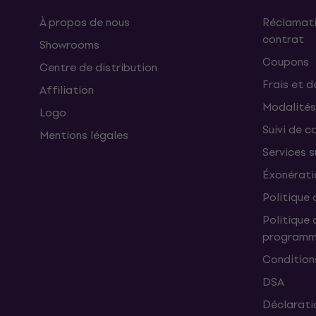
À propos de nous
Réclamati
contrat
Showrooms
Coupons
Centre de distribution
Frais et d
Affiliation
Modalités
Logo
Suivi de co
Mentions légales
Services 
Éxonérati
Politique 
Politique 
programme
Condition
DSA
Déclaratio