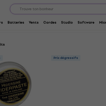
 autres accessoires
Crème pour chevilles
rs
Batteries
Vents
Cordes
Studio
Software
Mic
its
s
Prix dégressifs