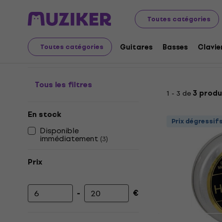
Instruments de musique
Cordes
Pièces détachées et
Toutes catégories
Crème pour chevilles
Guitares
Basses
Clavie
Toutes catégories
Tous les filtres
1 - 3 de
3 produ
En stock
Prix dégressif
Disponible
immédiatement
(
3
)
Prix
-
€
Prix minimum
Prix maximum