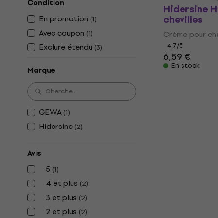
Condition
Hidersine 
chevilles
En promotion
(
1
)
Avec coupon
(
1
)
Crème pour che
4,7
/5
Exclure étendu
(
3
)
6,59 €
En stock
Marque
GEWA
(
1
)
Hidersine
(
2
)
Avis
5
(
1
)
4 et plus
(
2
)
3 et plus
(
2
)
2 et plus
(
2
)