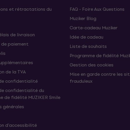
ons et rétractations du
FAQ - Foire Aux Questions
Muziker Blog
Carte-cadeau Muziker
élais de livraison
Idée de cadeau
 de paiement
Liste de souhaits
lis
Programme de fidélité Muzi
supplémentaires
Gestion des cookies
on de la TVA
Mise en garde contre les si
de confidentialité
frauduleux
de confidentialité du
 de fidélité MUZIKER Smile
s générales
n d’accessibilité