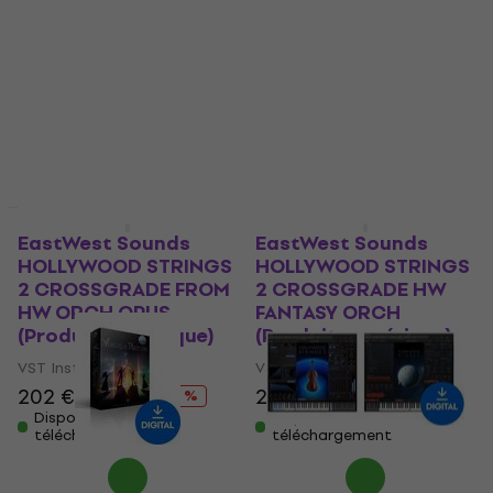
(Produit numérique)
(Produit numérique)
VST Instrument
VST Instrument
5
/5
5
/5
225 €
164 €
Disponible en
Disponible en
téléchargement
téléchargement
Promotion
Promotion
EastWest Sounds
EastWest Sounds
HOLLYWOOD STRINGS
HOLLYWOOD STRINGS
2 CROSSGRADE FROM
2 CROSSGRADE HW
HW ORCH OPUS
FANTASY ORCH
(Produit numérique)
(Produit numérique)
VST Instrument
VST Instrument
202 €
212 €
202 €
212 €
- 5 %
- 5 %
Disponible en
Disponible en
téléchargement
téléchargement