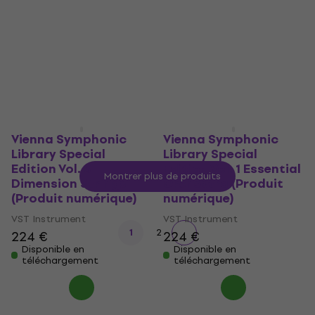
Orchestra Strings
numérique)
(Produit numérique)
VST Instrument
VST Instrument
392 €
141 €
Disponible en
téléchargement
Disponible en
téléchargement
Vienna Symphonic
Vienna Symphonic
Library Special
Library Special
Edition Vol. 5
Edition Vol. 1 Essential
Montrer plus de produits
Dimension Strings
Orchestra (Produit
(Produit numérique)
numérique)
VST Instrument
VST Instrument
1
2
224 €
224 €
Disponible en
Disponible en
téléchargement
téléchargement