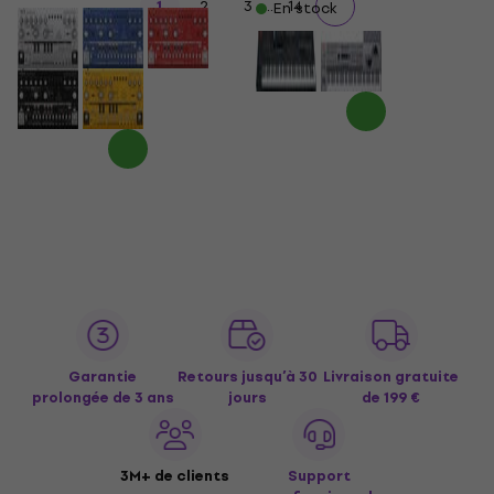
...
1
2
3
14
En stock
Garantie
Retours jusqu’à 30
Livraison gratuite
prolongée de 3 ans
jours
de 199 €
3M+ de clients
Support