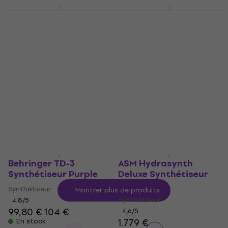
ASM Hydrasynth
Yamaha CK88
Keyboard
Synthétiseur
Synthétiseur Black
Synthétiseur
Synthétiseur
5
/5
4,8
/5
1.319 €
avec le code
1.329 €
MUZMUZ-5
En stock
1.399 €
En stock
Behringer TD-3
ASM Hydrasynth
Synthétiseur Purple
Deluxe Synthétiseur
Black
Synthétiseur
Montrer plus de produits
Synthétiseur
4,8
/5
99,80 €
104 €
4,6
/5
1.779 €
En stock