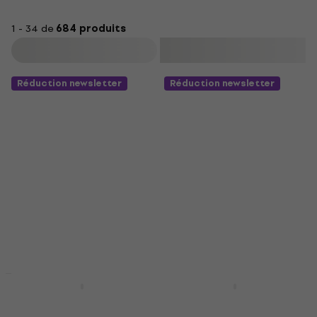
1 - 34 de
684 produits
Filtrer
Réduction newsletter
Réduction newsletter
Nouveauté
Pasadena STB-150
Pasadena STB-150
Black Basse
Sunburst Basse