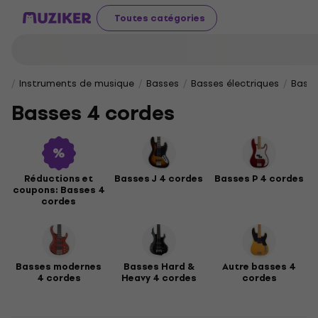
Toutes catégories
Instruments de musique
Basses
Basses électriques
Basse
Basses 4 cordes
Réductions et
Basses J 4 cordes
Basses P 4 cordes
coupons: Basses 4
cordes
Basses modernes
Basses Hard &
Autre basses 4
4 cordes
Heavy 4 cordes
cordes