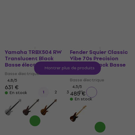
5
/5
5
/5
199 €
199 €
En stock
En stock
Yamaha TRBX504 RW
Fender Squier Classic
Translucent Black
Vibe 70s Precision
Basse électrique
Bass MN Black Basse
Montrer plus de produits
électrique
Basse électrique
Basse électrique
4,8
/5
631 €
4,5
/5
...
1
2
3
21
485 €
En stock
En stock