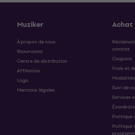
Muziker
Achat
À propos de nous
Réclamati
contrat
Showrooms
Coupons
Centre de distribution
Frais et d
Affiliation
Modalités
Logo
Suivi de co
Mentions légales
Services 
Éxonérati
Politique 
Politique 
programme