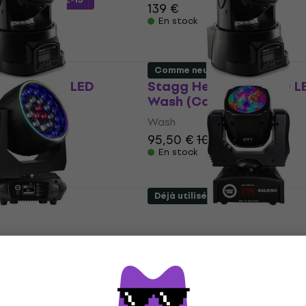
139 €
En stock
Comme neuf
Banger 10 LED
Stagg HeadBanger 10 L
me neuf)
Wash (Comme neuf)
Wash
€
95,50 €
101 €
En stock
Déjà utilisé
enom 28x15 Ring
Light4Me KALEIDO Wash
me neuf)
(Comme neuf)
Wash
106 €
137,61 €
- 8 %
- 23 %
En stock