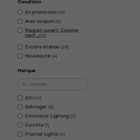
Condition
Wash
En promotion
(
19
)
4,2
/5
Avec coupon
(
6
)
68,90 €
En stock
Paquet ouvert, Comme
neuf...
(
12
)
Exclure étendu
(
28
)
Nouveauté
(
4
)
Prix dégressif
Light4Me 
Marque
Wash
Wash
219 €
ADJ
(
4
)
En stock
Behringer
(
2
)
Eliminator Lighting
(
2
)
Eurolite
(
1
)
HAPPY HOUR
Fractal Lights
(
4
)
Light4Me 