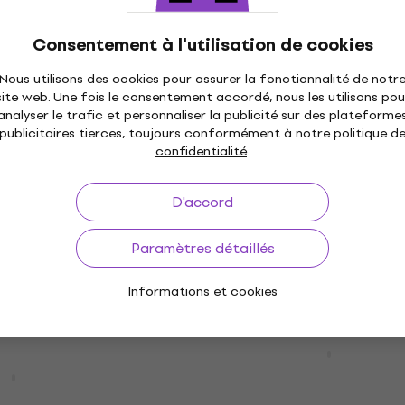
Déjà utilisé
Moving Head MH363
Light4Me SKY FX 19x40
Consentement à l'utilisation de cookies
ommagé)
RGBW Wash (Déjà utilisé
Nous utilisons des cookies pour assurer la fonctionnalité de notr
Wash
site web. Une fois le consentement accordé, nous les utilisons pou
300 €
315 €
analyser le trafic et personnaliser la publicité sur des plateforme
- 6 %
- 5 %
publicitaires tierces, toujours conformément à notre politique d
En stock
confidentialité
.
D'accord
KY FX 19x40W
Light4Me SKY FX 19x40
Déjà utilisé)
RGBW Wash (Déjà utilisé
Paramètres détaillés
Wash
304 €
323 €
- 5 %
- 6 %
Informations et cookies
En stock
Revoltage RL-MH7 Mini 
Disco Light Wash
STARWASH Wash
Wash