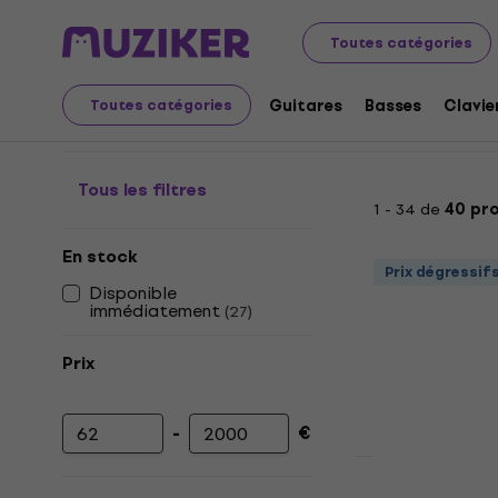
Instruments de musique
Éclairage
Têtes pivotantes
Toutes catégories
Lyres WASH
Guitares
Basses
Clavie
Toutes catégories
Tous les filtres
1 - 34 de
40 pr
En stock
Prix dégressif
Disponible
immédiatement
(
27
)
Prix
-
€
Prix minimum
Prix maximum
Nouveauté
LWS Little