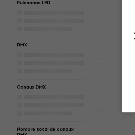
Puissance LED
Déjà utilisé
Behringer 
Wash (End
Wash
202 €
216 €
DMX
En stock
Nouveauté
Light4Me S
RGBW Wash (
Wash
Canaux DMX
300 €
315 €
En stock
Light4Me 
Nombre total de canaux
Wash
DMX