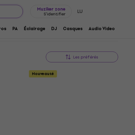
Idée de cadeau
FAQ
Muziker Blog
Muziker zone
LU
S'identifier
ros
PA
Éclairage
DJ
Casques
Audio Video
Acces
Les préférés
Nouveauté
Prix dégressifs
8W
Light4Me SKY WASH 18x10W