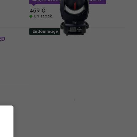
459 €
En stock
Endommagé
ED
Light4Me RED LINE WASH
4x40W Wash (Comme neuf)
Wash
180 €
191 €
- 6 %
En stock
Déjà utilisé
Behringer Moving Head MH363
Wash (Endommagé)
Wash
202 €
216 €
- 6 %
En stock