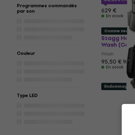
Programmes commandés
629 €
par son
En stock
Comme neuf
Stagg Head
Wash (Com
Couleur
Wash
95,50 €
101 
En stock
Endommagé
Light4Me V
Type LED
Wash (Com
Wash
381 €
413 €
En stock