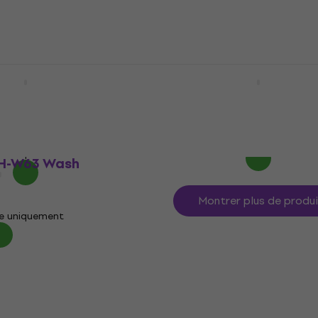
4,3
/5
179 €
le fournisseur
Sur commande uniquement
hts Mini Wash 4x10
Eliminator Lighting Stry
Wash Wash
Wash
592 €
En stock chez le fournisseur
e uniquement
MH-W63 Wash
Montrer plus de produ
e uniquement