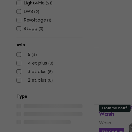
Wash
Light4Me
(
21
)
LWS
Wash
(
2
)
Revoltage
(
1
)
296,63 €
avec 
Stagg
(
3
)
349 €
En stock
Avis
5
(
4
)
Light4Me W
4 et plus
(
8
)
Wash
3 et plus
(
8
)
104 €
2 et plus
(
8
)
En stock
Type
Light4Me V
Comme neuf
Wash
Wash
518,06 €
avec l