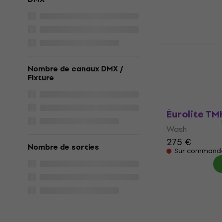
298 €
En stock chez 
Fractal Lig
W Wash
Nombre de canaux DMX /
Wash
Fixture
5
/5
96,50 €
Sur command
Eurolite T
Wash
275 €
Nombre de sorties
Sur command