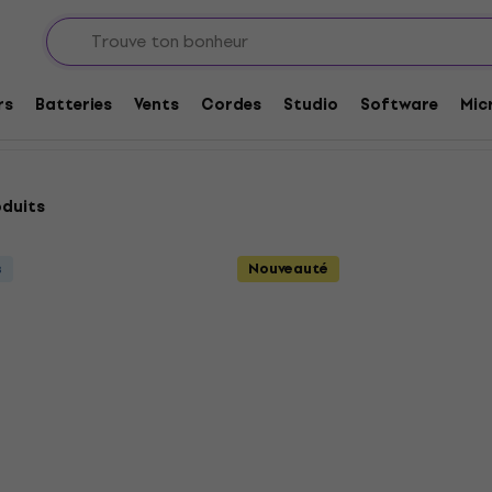
Lyres WASH
rs
Batteries
Vents
Cordes
Studio
Software
Mic
oduits
s
Nouveauté
Prix dégressifs
 PMH 7x10W Wash
Light4Me 408 WASH 4x