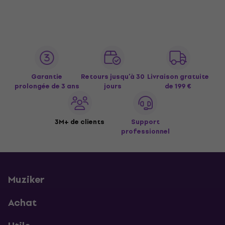
Garantie
Retours jusqu’à 30
Livraison gratuite
prolongée de 3 ans
jours
de 199 €
3M+ de clients
Support
professionnel
Muziker
Achat