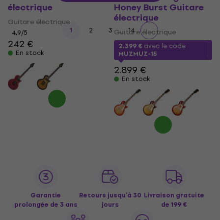
électrique
Honey Burst Guitare
électrique
Guitare électrique
...
1
2
3
14
Guitare électrique
4,9
/5
242 €
2.399 €
avec le code
En stock
MUZMUZ-15
2.899 €
En stock
Garantie
Retours jusqu’à 30
Livraison gratuite
prolongée de 3 ans
jours
de 199 €