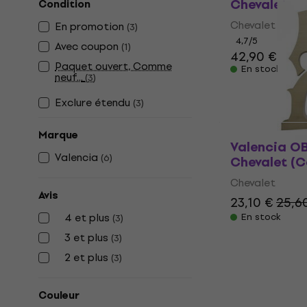
Chevalet
Condition
Chevalet
En promotion
(
3
)
4,7
/5
Avec coupon
(
1
)
42,90 €
Paquet ouvert, Comme
En stock
neuf...
(
3
)
Exclure étendu
(
3
)
Marque
Valencia O
Valencia
(
6
)
Chevalet (
Chevalet
Avis
23,10 €
25,6
4 et plus
En stock
(
3
)
3 et plus
(
3
)
2 et plus
(
3
)
Couleur