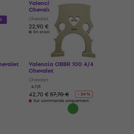
Valencia OBBR 100 3/4
Chevalet (Comme neuf)
Chevalet
0
22,90 €
23,80 €
En stock
hevalet
Valencia OBBR 100 4/4
Chevalet
Chevalet
4,7
/5
42,70 €
57,70 €
- 26 %
Sur commande uniquement