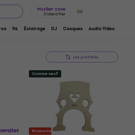
Idée de cadeau
FAQ
Muziker Blog
Muziker zone
LU
S'identifier
ros
PA
Éclairage
DJ
Casques
Audio Video
Acces
Les préférés
Comme neuf
hevalet
Promotion