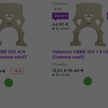
Chevalet
4,7
/5
26,42 €
avec le code
MUZMUZ-4
44,90 €
En stock
BBR 100 4/4
Valencia OBBR 100 1 2 C
Comme neuf)
(Comme neuf)
Chevalet
13,90 €
15,40 €
0 €
- 10 %
En stock