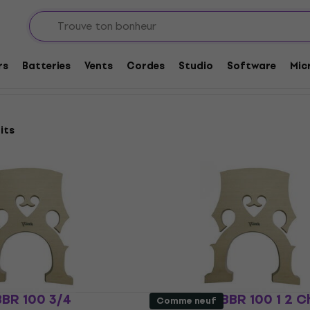
ontrebasses
Chevalets pour contrebasses
basses
rs
Batteries
Vents
Cordes
Studio
Software
Mic
its
BBR 100 3/4
Valencia OBBR 100 1 2 C
Comme neuf