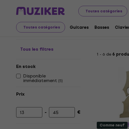
Instruments de musique
Cordes
Accessoires pour c
Toutes catégories
Chevalets pour contre
Guitares
Basses
Clavie
Toutes catégories
Tous les filtres
1 - 6 de
6 produ
En stock
Disponible
immédiatement
(
5
)
Prix
-
€
Prix minimum
Prix maximum
Valencia O
Comme neuf