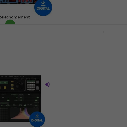
Disponible en téléchargement
 téléchargement
MELDA MAutoAlign (Prod
numérique)
are Lexicon 42
mérique)
Plugins d'effets
5
/5
s
47 €
Disponible en téléchargement
 téléchargement
cles inDelay
Metric Halo MH Product
Produit numérique)
Bundle v4 (Produit numé
s
Plugins d'effets
405 €
411 €
 téléchargement
Disponible en téléchargement