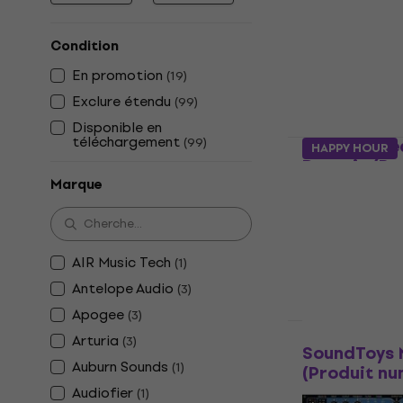
Eventide C
(Produit nu
Condition
Plugins d'effet
En promotion
132 €
259 €
(
19
)
Disponible en
Exclure étendu
(
99
)
Disponible en
téléchargement
(
99
)
Apogee Cle
HAPPY HOUR
Domain (Pr
Marque
Plugins d'effet
5
/5
129 €
134 €
Disponible en
AIR Music Tech
(
1
)
Antelope Audio
(
3
)
Apogee
(
3
)
HAPPY HOUR
Arturia
(
3
)
SoundToys 
Auburn Sounds
(
1
)
(Produit nu
Audiofier
(
1
)
Plugins d'effet