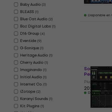
Baby Audio
(
3
)
4
/5
91,20 €
95 €
BLEASS
(
1
)
Disponible en
Blue Cat Audio
(
2
)
Boz Digital Labs
(
1
)
PSP Audiow
D16 Group
(
4
)
(Produit nu
Eventide
(
9
)
Plugins d'effet
G-Sonique
(
1
)
129 €
134 €
Heritage Audio
Disponible en
(
1
)
Cherry Audio
(
1
)
Sound Parti
Imaginando
(
1
)
Perpetual (
Initial Audio
(
1
)
Plugins d'effet
Internet Co.
(
1
)
202 €
iZotope
(
2
)
Disponible en
Karanyi Sounds
(
1
)
Kit Plugins
(
1
)