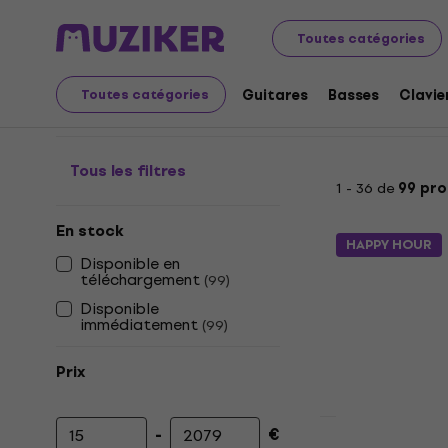
Instruments de musique
Studio
Logiciels Studio
Pl
Toutes catégories
Delay plugins
Guitares
Basses
Clavie
Toutes catégories
Tous les filtres
1 - 36 de
99 pro
En stock
HAPPY HOUR
Disponible en
téléchargement
(
99
)
Disponible
immédiatement
(
99
)
Prix
-
€
Prix minimum
Prix maximum