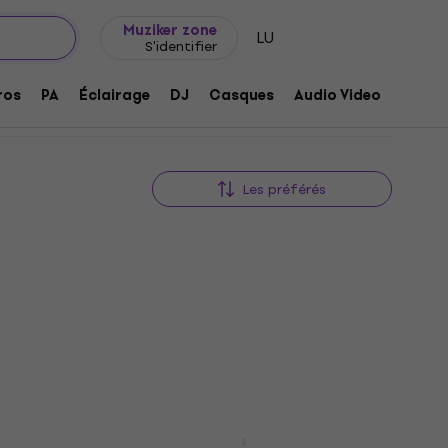
Idée de cadeau
FAQ
Muziker Blog
Muziker zone
LU
S'identifier
ros
PA
Éclairage
DJ
Casques
Audio Video
Acces
Les préférés
Scuffham Amps S-Gear v3
Promotion