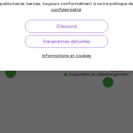
publicitaires tierces, toujours conformément à notre politique d
41,40 €
43,10 €
s
confidentialité
.
Disponible en téléchargement
0 €
- 9 %
 téléchargement
D'accord
 Audio Input FX
Paramètres détaillés
mérique)
LIQUID SKY Liquid Sky Z
Delay (Produit numériqu
s
Montrer plus de produ
Informations et cookies
0 €
Plugins d'effets
 téléchargement
65,30 €
71,60 €
- 9 %
Disponible en téléchargement