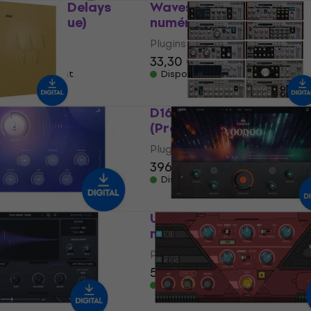
3000 Band Delays
Waves CLA Epic (Produi
uit numérique)
numérique)
s
Plugins d'effets
33,30 €
33,70 €
 téléchargement
Disponible en téléchargement
 (Produit
D16 Group SilverLine Bun
(Produit numérique)
s
Plugins d'effets
396 €
 téléchargement
Disponible en téléchargement
dio Halo Delay
UJAM Voodoo (Produit
mérique)
numérique)
s
Plugins d'effets
€
58,10 €
 téléchargement
Disponible en téléchargement