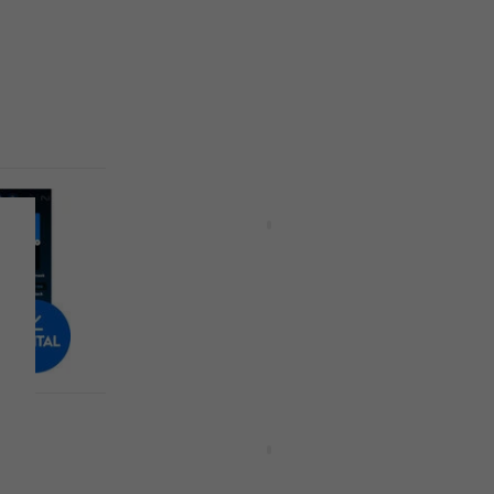
(Produit numérique)
oduit
Plugins d'effets
5
/5
98,90 €
104 €
Disponible en téléchargement
Promotion
elay
Arturia Tape-201 (Produit
numérique)
Plugins d'effets
44 €
67,90 €
- 35 %
Disponible en téléchargement
uit
Eventide H9 Series Plugin
Bundle (Produit numérique)
Plugins d'effets