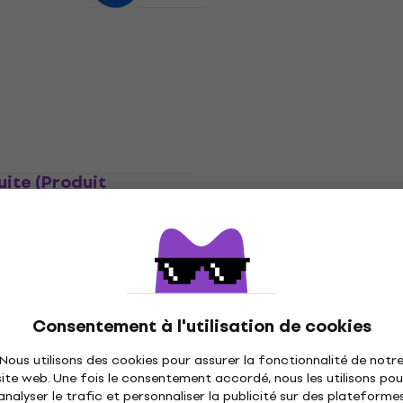
dio Swarm Reverb
Waves Lofi Space (Produ
Promotion
mérique)
numérique)
s
Plugins d'effets
29,60 €
 téléchargement
Disponible en téléchargement
ite (Produit
Eventide Ultra Essential
Bundle (Produit numériq
s
Plugins d'effets
 téléchargement
86,70 €
179 €
- 52 %
Disponible en téléchargement
Consentement à l'utilisation de cookies
Eventide Precision Time 
Promotion
Nous utilisons des cookies pour assurer la fonctionnalité de notr
(Produit numérique)
 Comeback Kid
site web. Une fois le consentement accordé, nous les utilisons pou
mérique)
Plugins d'effets
analyser le trafic et personnaliser la publicité sur des plateforme