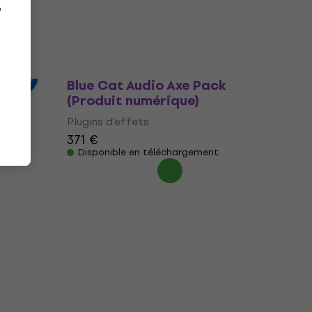
e
106 €
Disponible en téléchargement
Blue Cat Audio Axe Pack
(Produit numérique)
en
e)
its
Plugins d'effets
371 €
Disponible en téléchargement