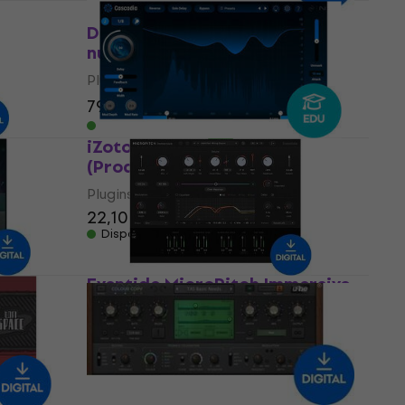
t
D16 Group Sigmund (Produit
numérique)
Plugins d'effets
79,90 €
90,10 €
- 11 %
Disponible en téléchargement
dle
iZotope Cascadia EDU
(Produit numérique)
Plugins d'effets
22,10 €
Disponible en téléchargement
Eventide MicroPitch Immersive
(Produit numérique)
Plugins d'effets
146 €
Disponible en téléchargement