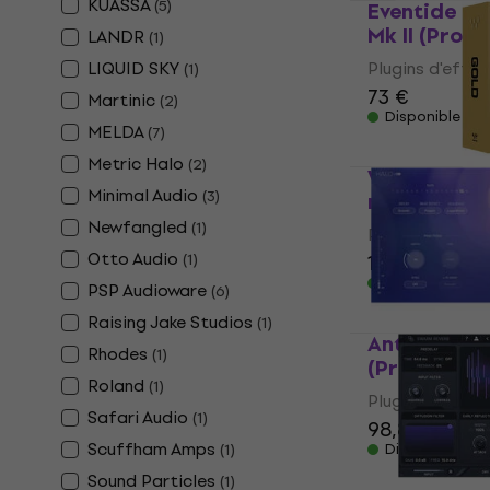
KUASSA
(
5
)
Eventide H
Mk II (Prod
LANDR
(
1
)
LIQUID SKY
Plugins d'effet
(
1
)
73 €
Martinic
(
2
)
Disponible en
MELDA
(
7
)
Metric Halo
(
2
)
Waves Gold
Minimal Audio
(
3
)
numérique)
Newfangled
(
1
)
Plugins d'effet
Otto Audio
(
1
)
126 €
Disponible en
PSP Audioware
(
6
)
Raising Jake Studios
(
1
)
Antelope Au
Rhodes
(
1
)
(Produit nu
Roland
(
1
)
Plugins d'effet
Safari Audio
(
1
)
98,80 €
104 
Scuffham Amps
(
1
)
Disponible en
Sound Particles
(
1
)