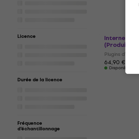
Plugins d'effet
56,70 €
62,2
Disponible en
Licence
Internet Co.
(Produit nu
Plugins d'effet
64,90 €
66,4
Disponible en
Durée de la licence
Fréquence
d’échantillonnage