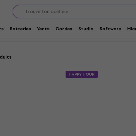
ug-ins et effets audio
Delay
rs
Batteries
Vents
Cordes
Studio
Software
Mic
duits
HAPPY HOUR
HAPPY HOUR