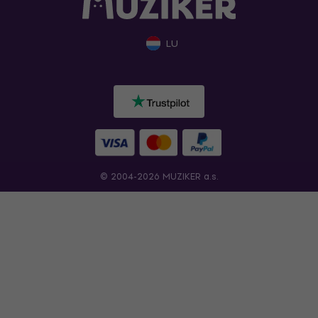
LU
© 2004-2026 MUZIKER a.s.