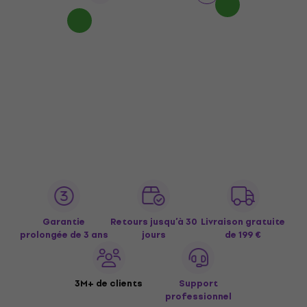
Garantie
Retours jusqu’à 30
Livraison gratuite
prolongée de 3 ans
jours
de 199 €
3M+ de clients
Support
professionnel