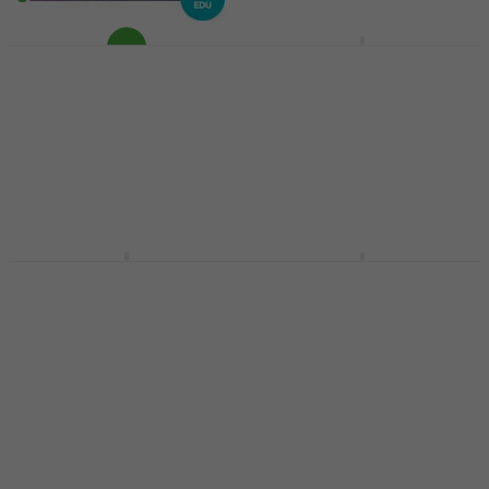
téléchargement
téléchargement
iZotope Stutter Edit 2
EDU (Produit
iZotope Plasma EDU
numérique)
(Produit numérique)
Plugins d'effets
Plugins d'effets
89,30 €
92 €
23,90 €
Disponible en
Disponible en
téléchargement
téléchargement
iZotope Neutron 5
iZotope Neoverb EDU
EDU (Produit
(Produit numérique)
numérique)
Plugins d'effets
Plugins d'effets
44,90 €
46,20 €
134 €
Disponible en
téléchargement
Disponible en
téléchargement