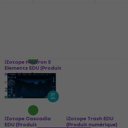
Steinberg WaveLab
iZotope FXEQ EDU
Pro 13 Education
(Produit numérique)
(Produit numérique)
Plugins d'effets
Mastering software
22,10 €
5
/5
Disponible en
téléchargement
228 €
Disponible en
téléchargement
iZotope Neutron 5
iZotope Velvet EDU
Elements EDU (Produit
(Produit numérique)
numérique)
Plugins d'effets
Plugins d'effets
22,10 €
23,80 €
Disponible en
téléchargement
Disponible en
téléchargement
iZotope Cascadia
iZotope Trash EDU
EDU (Produit
(Produit numérique)