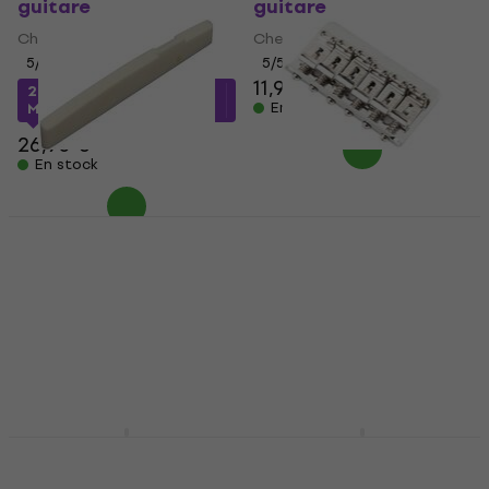
guitare
guitare
Chevalet de guitare
Chevalet de guitare
5
/5
5
/5
11,90 €
24,21 €
avec le code
En stock
MUZMUZ-10
26,90 €
En stock
Hosco HSB-ST1
Fender 6-Saddle
Chevalet de guitare
Hardtail
Classic/Standard
Chevalet de guitare
Series Chevalet de
4,2
/5
guitare
6,89 €
7,09 €
Chevalet de guitare
En stock
5
/5
22,60 €
En stock
Gotoh GE101A-N
Partsland JPN-CR
Nickel Chevalet de
Chrome Chevalet de