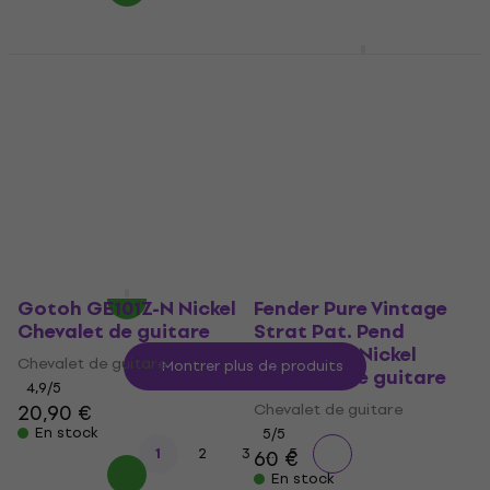
En stock
Gretsch Bridge
Hosco F-2802
Assembly Bigsby with
Chevalet de guitare
Compensated Saddle
Chevalet de guitare
Chrome Chevalet de
5
/5
guitare
14,60 €
15,50 €
Chevalet de guitare
En stock
5
/5
15,90 €
16,40 €
En stock
Gotoh GE101Z-N Nickel
Fender Pure Vintage
Chevalet de guitare
Strat Pat. Pend
Saddle Kit Nickel
Chevalet de guitare
Montrer plus de produits
Chevalet de guitare
4,9
/5
20,90 €
Chevalet de guitare
En stock
5
/5
...
1
2
3
5
60 €
En stock