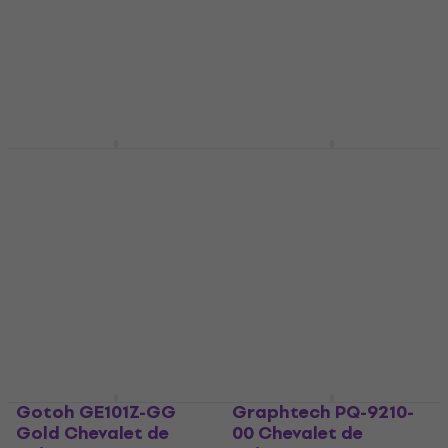
Chevalet de guitare
Chevalet de guitare
4,3
/5
5
/5
16,90 €
49 €
50 €
En stock
En stock
Gotoh GE103B-T CK
Gotoh GE103B-GG
Cosmo Black
Gold Chevalet de
Chevalet de guitare
guitare
Chevalet de guitare
Chevalet de guitare
4,7
/5
4,8
/5
37 €
35 €
37,30 €
En stock
En stock
Gotoh GE101Z-GG
Graphtech PQ-9210-
Gold Chevalet de
00 Chevalet de