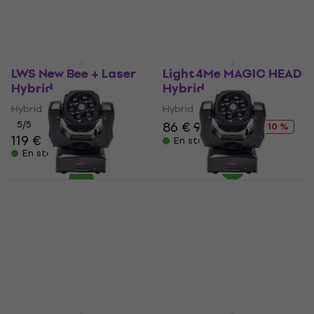
Comme neuf
Comme neuf
LWS New Bee + Laser
Light4Me MAGIC HEAD
Hybrid
Hybrid
Hybrid
Hybrid
5
/5
86 €
95,20 €
- 10 %
119 €
En stock
En stock
LWS New Bee + Laser
LWS New Bee + Laser
Hybrid (Comme neuf)
Hybrid (Comme neuf)
Hybrid
Hybrid
108 €
98,70 €
105 €
En stock
En stock