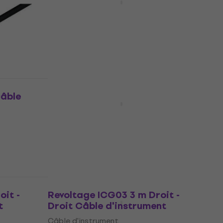
Angle Câble d'instrument
Câble d'instrument
4,7
/5
7,29 €
En stock
Prix dégressifs
âble
Cordial CFM 3 VV 3 m Câble
audio
Câble audio
4,9
/5
10,40 €
10,60 €
En stock
oit -
Revoltage ICG03 3 m Droit -
t
Droit Câble d'instrument
Câble d'instrument