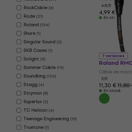
4,8
/5
RockCable
(
6
)
4,99 €
Rode
(
21
)
En stock
Roland
(
154
)
Shure
(
1
)
Singular Sound
(
2
)
SKB Cases
(
1
)
7 variantes
Solight
(
9
)
Roland RMC
Sommer Cable
(
19
)
Câble de micr
Soundking
(
126
)
5
/5
Stagg
11,30 €
11,80
(
4
)
En stock
Strymon
(
8
)
Superlux
(
2
)
TC Helicon
(
4
)
Teenage Engineering
(
15
)
Truetone
(
1
)