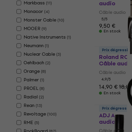
audio
Markbass
(
11
)
Monacor
(
4
)
Câble audio
5
/5
Monster Cable
(
10
)
9,50 €
MOOER
(
9
)
En stock
Native Instruments
(
1
)
Neumann
(
1
)
Prix dégressif
Nuclear Cable
(
3
)
Roland RCC
Oehlbach
Câble audi
(
2
)
Orange
(
8
)
Câble audio
Palmer
4,9
/5
(
1
)
14,90 €
18,8
PROEL
(
8
)
En stock
Radial
(
2
)
Rean
(
13
)
Prix dégressif
Revoltage
(
100
)
ADJ AC-J3S
audio
RME
(
5
)
Câble audio
RockBoard
(
87
)