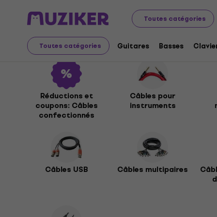
Instruments de musique
Accessoires
Câbles, fiches 
Toutes catégories
Câbles confectionnés
Guitares
Basses
Clavie
Toutes catégories
Réductions et
Câbles pour
coupons: Câbles
instruments
confectionnés
Câbles USB
Câbles multipaires
Câbl
d