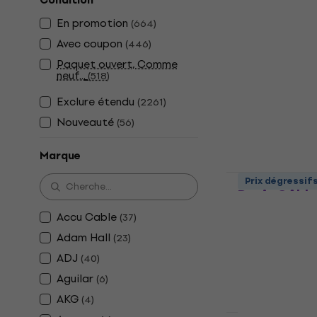
Condition
Roland RIC-
Angle Câble
En promotion
(
664
)
Câble d'instru
Avec coupon
(
446
)
4,9
/5
Paquet ouvert, Comme
16,40 €
neuf...
(
518
)
En stock
Exclure étendu
(
2261
)
Nouveauté
(
56
)
Marque
Revoltage I
Prix dégressif
Droit Câble
Câble d'instru
Accu Cable
(
37
)
4,9
/5
Adam Hall
(
23
)
4,09 €
ADJ
(
40
)
En stock
Aguilar
(
6
)
AKG
(
4
)