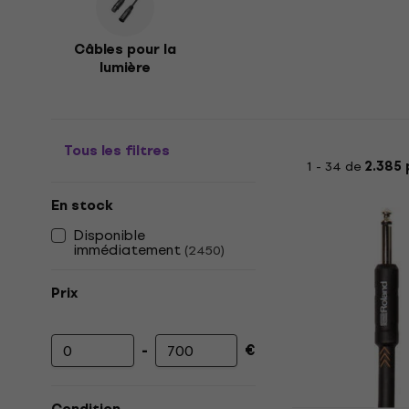
Câbles pour la
lumière
Tous les filtres
1 - 34 de
2.385 
En stock
Disponible
immédiatement
(
2450
)
Prix
-
€
Prix minimum
Prix maximum