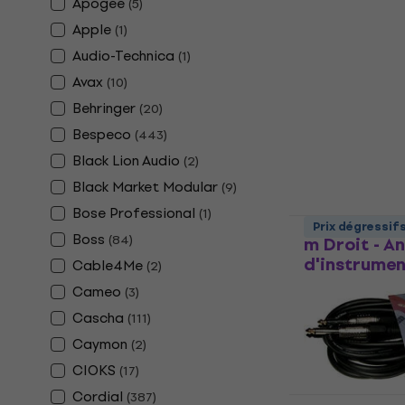
Apogee
(
5
)
Revoltage B
Apple
(
1
)
Angle Câble
Audio-Technica
(
1
)
Câble d'instru
Avax
(
10
)
4,6
/5
Behringer
(
20
)
2,49 €
En stock
Bespeco
(
443
)
Black Lion Audio
(
2
)
Black Market Modular
(
9
)
Bose Professional
(
1
)
Fender Prof
Prix dégressif
Boss
(
84
)
m Droit - A
d'instrumen
Cable4Me
(
2
)
Cameo
Câble d'instru
(
3
)
4,9
/5
Cascha
(
111
)
14,40 €
15,4
Caymon
(
2
)
En stock
CIOKS
(
17
)
Cordial
(
387
)