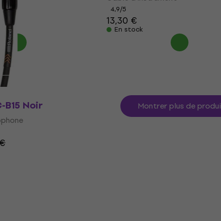
4,9
/5
13,30 €
En stock
-B15 Noir
Montrer plus de produ
ophone
 €