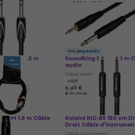
m Câble d'alimentation
Câble d'alimentation
5
/5
5,59 €
6,29 €
En stock
s
Prix dégressifs
-5-TRTR 1,5 m
Soundking BJJ230 3 m C
o
audio
Câble audio
4,8
/5
6,49 €
0 €
- 21 %
En stock
s
-2J6M 1,5 m Câble
Roland RIC-B5 150 cm Dr
Droit Câble d'instrumen
Câble d'instrument