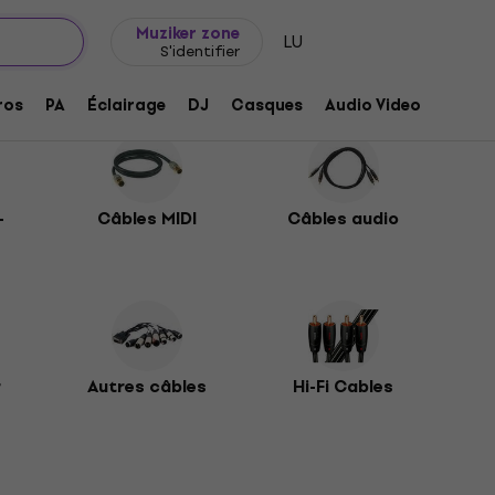
Idée de cadeau
FAQ
Muziker Blog
Muziker zone
LU
S'identifier
ros
PA
Éclairage
DJ
Casques
Audio Video
Acces
-
Câbles MIDI
Câbles audio
r
Autres câbles
Hi-Fi Cables