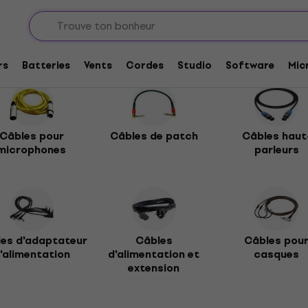
et adaptateurs
Câbles confectionnés
rs
Batteries
Vents
Cordes
Studio
Software
Mic
Câbles pour
Câbles de patch
Câbles haut
microphones
parleurs
es d'adaptateur
Câbles
Câbles pou
'alimentation
d'alimentation et
casques
extension