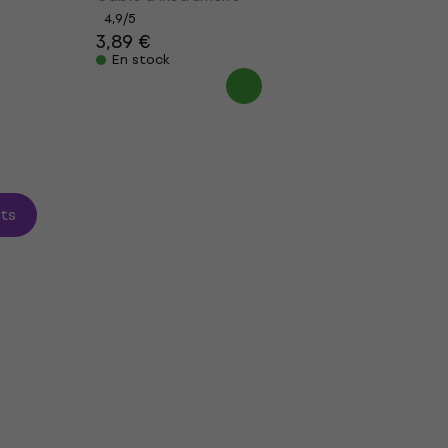
4,9
/5
3,89 €
En stock
its