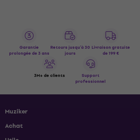
Garantie
Retours jusqu’à 30
Livraison gratuite
prolongée de 3 ans
jours
de 199 €
3M+ de clients
Support
professionnel
Muziker
Achat