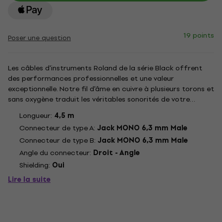
19 points
Poser une question
Les câbles d'instruments Roland de la série Black offrent
des performances professionnelles et une valeur
exceptionnelle. Notre fil d'âme en cuivre à plusieurs torons et
sans oxygène traduit les véritables sonorités de votre
instrument, tandis que le blindage en spirale à haute densité
Longueur:
4,5 m
élimine les bruits indésirables. Intégrant des connecteurs...
Connecteur de type A:
Jack MONO 6,3 mm Male
Connecteur de type B:
Jack MONO 6,3 mm Male
Angle du connecteur:
Droit - Angle
Shielding:
Oui
Lire la suite