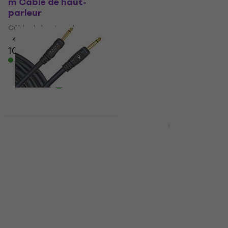
m Câble de haut-
Waves PW-S-05 150 cm
parleur
Câble de haut-parleur
Câble de haut-parleur
Câble de haut-parleur
4,9
/5
4,9
/5
10,80 €
24,20 €
24,80 €
En stock
En stock
Prix dégressifs
D'Addario Planet
Bespeco IROMS200P 2
Waves PW-S-10 3 m
m Câble de haut-
Câble de haut-parleur
parleur
Câble de haut-parleur
Câble de haut-parleur
5
/5
4,9
/5
12 €
12,80 €
27 €
avec le code
En stock
MUZMUZ-25
37,90 €
En stock