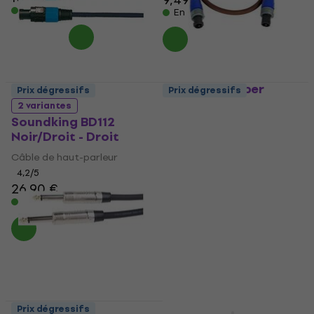
En stock
En stock
Markbass Super
Prix dégressifs
Prix dégressifs
Power 2m SS 2 m
2 variantes
Câble de haut-parleur
Soundking BD112
Noir/Droit - Droit
Câble de haut-parleur
5
/5
Câble de haut-parleur
44,10 €
4,2
/5
En stock
26,90 €
En stock
Prix dégressifs
Prix dégressifs