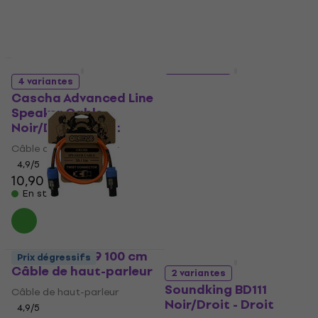
Prix dégressifs
4 variantes
3 variantes
Cascha Advanced Line
Behringer GLC2-300
Speaker Cable
Noir/Droit
Noir/Droit - Droit
Câble de haut-parleur
Câble de haut-parleur
4,9
/5
17,50 €
4,9
/5
10,90 €
11,10 €
En stock
En stock
Orange CA039 100 cm
Prix dégressifs
Prix dégressifs
Câble de haut-parleur
2 variantes
Soundking BD111
Câble de haut-parleur
Noir/Droit - Droit
4,9
/5