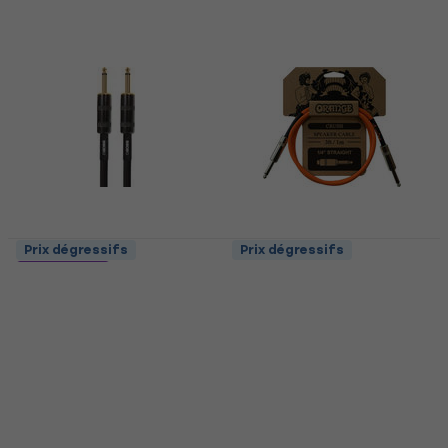
Prix dégressifs
Prix dégressifs
Orange CA040 100 cm
3 variantes
Câble de haut-parleur
Boss BSC-5 Noir/Droit
- Droit
Câble de haut-parleur
4,8
/5
Câble de haut-parleur
18,70 €
4,8
/5
En stock
15,90 €
En stock