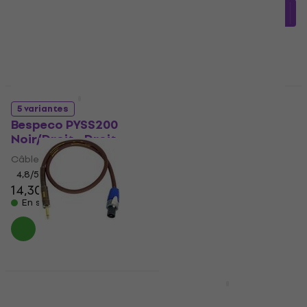
9,29 €
10,24 €
avec le code
En stock
MUZMUZ-5
10,90 €
En stock
Prix dégressifs
Markbass Super
5 variantes
Power 1m SS 100 cm
Bespeco PYSS200
Câble de haut-parleur
Noir/Droit - Droit
Câble de haut-parleur
Câble de haut-parleur
5
/5
4,8
/5
53,80 €
14,30 €
En stock
En stock
Markbass Super
Prix dégressifs
Power 1m JS 100 cm
4 variantes
Câble de haut-parleur