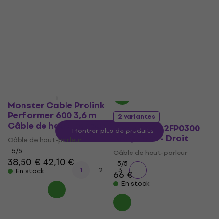
haut-parleur
Noir/Droit - Droit
Câble de haut-parleur
Câble de haut-parleur
5
/5
5
/5
28,40 €
40,60 €
avec le code
En stock
MUZMUZ-20
52,90 €
En stock
Monster Cable Prolink
Performer 600 3,6 m
2 variantes
Câble de haut-parleur
Klotz SC3-L2FP0300
Montrer plus de produits
Noir/Droit - Droit
Câble de haut-parleur
5
/5
Câble de haut-parleur
38,50 €
42,10 €
5
/5
1
2
3
En stock
66 €
En stock