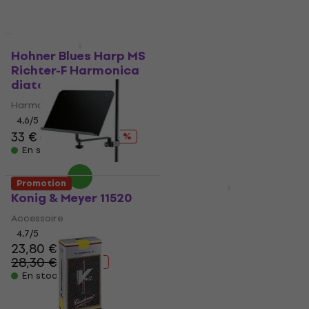
Promotion
HAPPY HOUR
Hohner Blues Harp MS
Yamaha CL-4C Bec
Richter-F Harmonica
pour clarinette
diatonique
Bec pour clarinette
Harmonica diatonique
4,7
/5
47 €
61 €
4,6
/5
- 23 %
33 €
38,37 €
En stock
- 14 %
En stock
Promotion
HAPPY HOUR
Konig & Meyer 11520
Aulos AF-3S Flûte
traversière
Accessoire
Flûte traversière
4,7
/5
23,80 €
5
/5
28,30 €
- 16 %
411 €
474 €
- 13 %
En stock
En stock