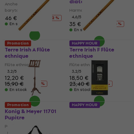
diatonique
Anche pour saxophone
baryton
Harmonica diatonique
46 €
67,60 €
4,6
/5
- 32 %
35 €
41,50 €
En stock
- 16 %
En stock
Promotion
HAPPY HOUR
Terre Irish A Flûte
Terre Irish F Flûte
ethnique
ethnique
Flûte ethnique
Flûte ethnique
3,2
/5
3,2
/5
12,20 €
18,50 €
15,90 €
23,40 €
- 23 %
- 21 %
En stock
En stock
Promotion
HAPPY HOUR
Konig & Meyer 11701
Fiberreed Carbon S
Pupitre
Anche pour clarinette
Pupitre
Anche pour clarinette
5
/5
3,3
/5