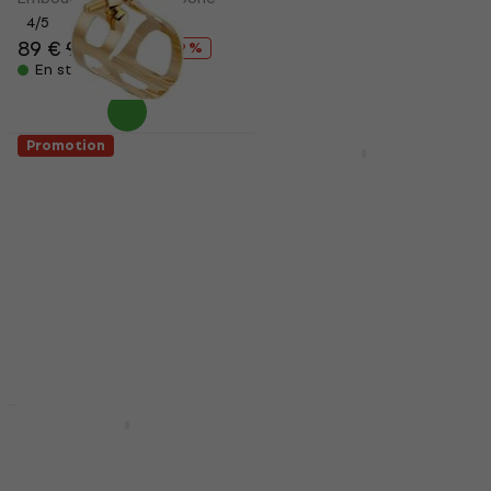
8,49 €
4
/5
48,90 €
89 €
97,77 €
- 83 %
- 9 %
En stock
En stock
Promotion
HAPPY HOUR
BG France L11 Ligature
NUVO NUCL120WBL
pour saxophone alto
Instrument à vent
hybride Black/White
Ligature pour saxophone
alto
Instrument à vent hybride
5
/5
4,6
/5
171 €
183 €
113 €
130 €
- 7 %
- 13 %
En stock
En stock
Promotion
Promotion
Hohner Big River Harp
Rico 3 Anche pour
MS Richter-E
saxophone ténor
Harmonica