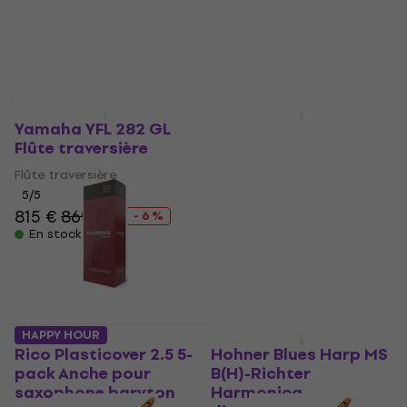
Harmonica diatonique
5
/5
81 €
86,80 €
5
/5
- 7 %
44 €
52,80 €
En stock
- 17 %
En stock
Promotion
Promotion
Yamaha YFL 282 GL
Seydel Blues 1847
Flûte traversière
Silver Harmonica
diatonique
Flûte traversière
Harmonica diatonique
5
/5
815 €
869 €
4,7
/5
- 6 %
80 €
86 €
En stock
- 7 %
En stock
HAPPY HOUR
Promotion
Rico Plasticover 2.5 5-
Hohner Blues Harp MS
pack Anche pour
B(H)-Richter
saxophone baryton
Harmonica