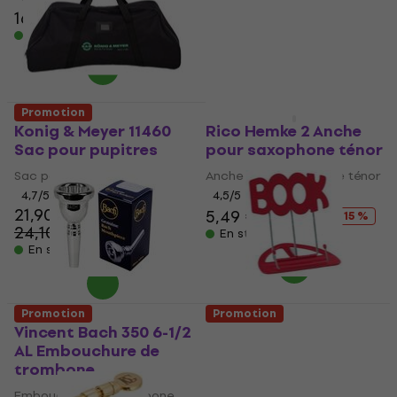
164 €
176 €
34 €
39,90 €
- 7 %
- 15 %
En stock
En stock
Promotion
Promotion
Konig & Meyer 11460
Rico Hemke 2 Anche
Sac pour pupitres
pour saxophone ténor
Sac pour pupitres
Anche pour saxophone ténor
4,7
/5
4,5
/5
21,90 €
5,49 €
6,49 €
- 15 %
24,10 €
- 9 %
En stock
En stock
Promotion
Promotion
Vincent Bach 350 6-1/2
Konig & Meyer 12440
AL Embouchure de
Red Pupitre
trombone
Pupitre
Embouchure de trombone
4,7
/5