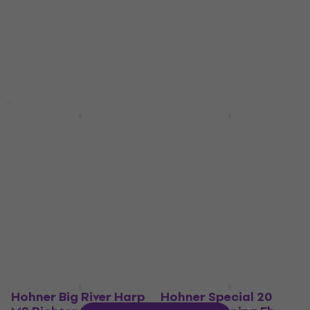
Anche pour saxophone ténor
diatonique
4,69 €
7,99 €
- 41 %
Harmonica diatonique
En stock
4,7
/5
29 €
37 €
- 22 %
En stock
Promotion
Promotion
BG France LDB
Seydel Blues 1847
Ligature pour
Noble A Harmonica
clarinette
diatonique
Ligature pour clarinette
Harmonica diatonique
5
/5
5
/5
132 €
141 €
97 €
107 €
- 6 %
- 9 %
En stock
En stock
Hohner Big River Harp
Hohner Special 20