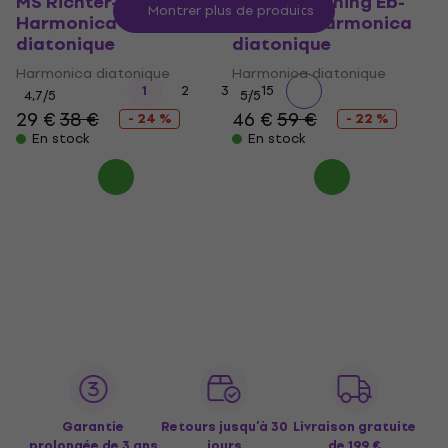
MS Richter-Bb
Country Tuning Eb-
Montrer plus de produits
Harmonica
Country Harmonica
diatonique
diatonique
Harmonica diatonique
Harmonica diatonique
...
1
2
3
15
4,7
/5
5
/5
29 €
38 €
46 €
59 €
- 24 %
- 22 %
En stock
En stock
Garantie
Retours jusqu’à 30
Livraison gratuite
prolongée de 3 ans
jours
de 199 €